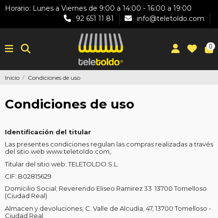
Horario: Lunes a Viernes de 9:00 a 14:00 - 16:00 a 19:00
92 651 11 81
info@teletoldo.com
0
Inicio
Condiciones de uso
Condiciones de uso
Identificación del titular
Las presentes condiciones regulan las compras realizadas a través
del sitio web www.teletoldo.com,
Titular del sitio web: TELETOLDO S.L.
CIF: B02815629
Domicilio Social; Reverendo Eliseo Ramirez 33 13700 Tomelloso
(Ciudad Real)
Almacen y devoluciones; C. Valle de Alcudia, 47, 13700 Tomelloso -
Ciudad Real