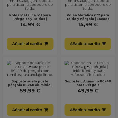
Polea Metálica nº1 para
Polea Metálica nº2 para
Pérgolas y Toldos |
Toldo y Pérgola | Lacada
Lacada al Horno |
al Horno | Resistente al
14,99 €
14,99 €
Repuesto Profesional
Exterior |...
para...
Añadir al carrito
Añadir al carrito
Soporte suelo poste
Soporte L Aluminio 80x40
pérgola 80x40 aluminio |
para Pérgola
base anclaje | incluye
59,99 €
49,99 €
tornillos
Añadir al carrito
Añadir al carrito