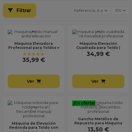
Filtrar
Referencia, A a Z
100
Máquina Elevadora
Máquina Elevación
Profesional para Toldos ●
Cuadrada para Toldo |
Incluye Kit Tornillos ● Alta
Relación 1:8 | Metálica,
34,99 €
Resistencia
Desmontable | con...
35,99 €
Ver
Ver
¡En oferta!
Gancho Metálico de
Repuesto para Máquina
Máquina de Elevación
de Toldo | Fácil
Redonda para Toldo con
13,50 €
Instalación – No Universal
Tornillos ● Compatible