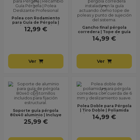
Polea con Rodamiento
para Guía de Pérgola |
Rodamiento Interior |
Gancho final pérgola
12,99 €
Recambio Profesional...
corredera | Tope de guía
para poleas | Incluye
14,99 €
regleta y tornillos
Ver
Ver
Polea Doble para Pérgola
| Tiro Doble | Poliamida
Soporte guía pérgola
Alta Resistencia | para
80x40 aluminio | Incluye
14,99 €
Cuerda Ø6 mm...
tornillos
25,99 €