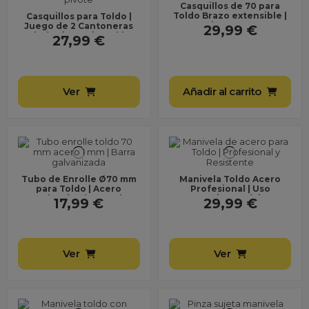
Casquillos de 70 para
Toldo Brazo extensible |
Casquillos para Toldo |
Juego de 2 Cantoneras
Juego de 2 Cantoneras
29,99 €
(Máquina + Pivote)
(Máquina + Pivote) |
27,99 €
Metálico + Plástico...
Ver
Añadir al carrito
Tubo de Enrolle Ø70 mm
Manivela Toldo Acero
para Toldo | Acero
Profesional | Uso
Galvanizado 1 mm |
Intensivo y Máxima
17,99 €
29,99 €
Durabilidad
Ver
Ver