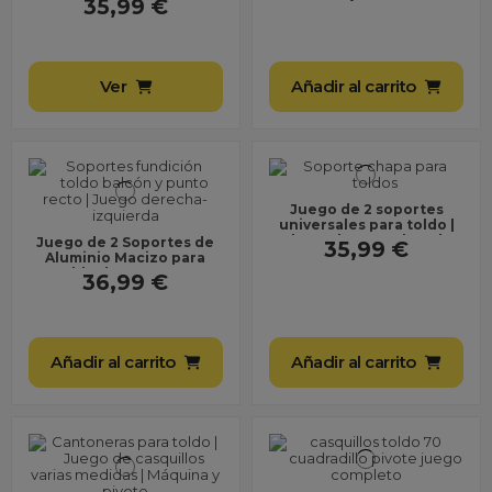
35,99 €
–...
con toldos de balcón...
Ver
Añadir al carrito
Juego de 2 soportes
universales para toldo |
Chapa de acero lacado
Juego de 2 Soportes de
35,99 €
blanco | Fijación...
Aluminio Macizo para
Toldo de Ventana o
36,99 €
Balcón ● Enganches...
Añadir al carrito
Añadir al carrito