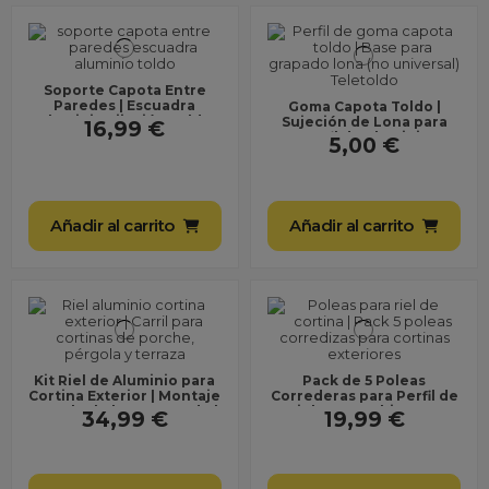
Soporte Capota Entre
Paredes | Escuadra
Goma Capota Toldo |
Aluminio Fijación Toldo
Sujeción de Lona para
16,99 €
Perfil de Aluminio
5,00 €
Añadir al carrito
Añadir al carrito
Kit Riel de Aluminio para
Pack de 5 Poleas
Cortina Exterior | Montaje
Correderas para Perfil de
a Techo | Blanco Lacado |
Riel ● Recambio para
34,99 €
19,99 €
Ideal...
cortina ● Rulinas de...