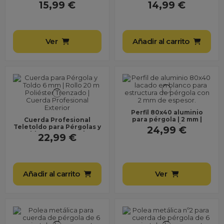
regleta y tornillos |
cuerda toldo
15,99 €
14,99 €
Sujeción cuerda...
Ver
Añadir al carrito
Perfil 80x40 aluminio
para pérgola | 2 mm |
Cuerda Profesional
estructura resistente
Teletoldo para Pérgolas y
24,99 €
exterior
Toldos – Uso Exterior
22,99 €
Resistente a UV y...
Añadir al carrito
Ver