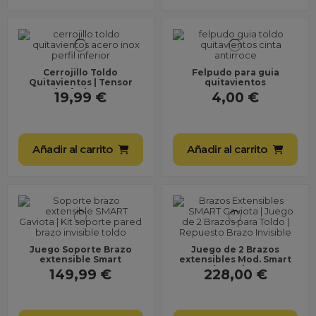
Cerrojillo Toldo
Felpudo para guia
Quitavientos | Tensor
quitavientos
Perfil Inferior Acero
19,99 €
4,00 €
Inoxidable
Añadir al carrito
Añadir al carrito
Juego Soporte Brazo
Juego de 2 Brazos
extensible Smart
extensibles Mod. Smart
de Gaviota
149,99 €
228,00 €