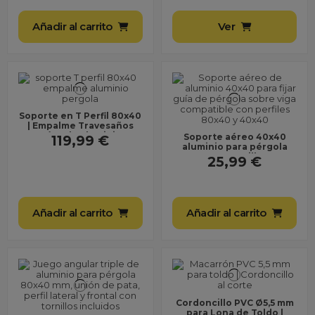
Añadir al carrito
Ver
Soporte en T Perfil 80x40
| Empalme Travesaños
Pérgola Aluminio
Soporte aéreo 40x40
119,99 €
aluminio para pérgola
con tornillo
25,99 €
Añadir al carrito
Añadir al carrito
Cordoncillo PVC Ø5,5 mm
para Lona de Toldo |