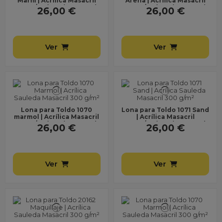
Marfil | Acrílica Masacril
Arena | Acrílica Masacril
300 g/m² | Ancho 1,20 m |
300 g/m² | Ancho 1,20 m |
26,00 €
26,00 €
Lona sin...
Lona sin...
Ver
Ver
Lona para Toldo 1070
Lona para Toldo 1071 Sand
marmol | Acrílica Masacril
| Acrílica Masacril
300 g/m² | Ancho 1,20 m |
300 g/m² | Ancho 1,20 m |
26,00 €
26,00 €
Lona sin...
Lona sin...
Ver
Ver