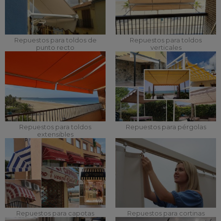
Repuestos para toldos de
Repuestos para toldos
punto recto
verticales
Repuestos para toldos
Repuestos para pérgolas
extensibles
Repuestos para capotas
Repuestos para cortinas