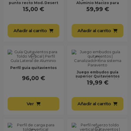
punto recto Mod. Desert
Aluminio Macizo para
Quitavientos ●
15,00 €
59,99 €
Enganches
Desmontables ●...
Añadir al carrito
Añadir al carrito
Perfil guia quitavientos
Juego embudos guía
superior Quitavientos
96,00 €
(Derecha + Izquierda)
19,99 €
Ver
Añadir al carrito