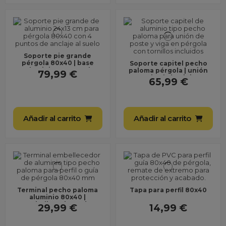
Soporte pie grande
pérgola 80x40 | base
Soporte capitel pecho
aluminio 24x13 cm |
paloma pérgola | unión
79,99 €
anclaje suelo 4 tornillos
poste viga | aluminio con
65,99 €
tornillos
Añadir al carrito
Añadir al carrito
Terminal pecho paloma
Tapa para perfil 80x40
aluminio 80x40 |
embellecedor guía
29,99 €
14,99 €
pérgola | acabado pre