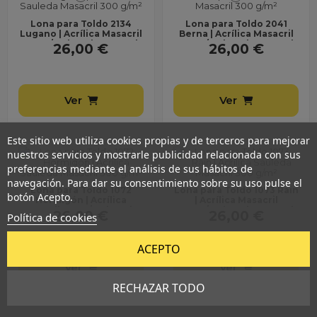
Lona para Toldo 2134
Lona para Toldo 2041
Lugano | Acrílica Masacril
Berna | Acrílica Masacril
300 g/m² | Ancho 1,20 m |
300 g/m² | Ancho 1,20 m |
26,00 €
26,00 €
Lona sin...
Lona sin...
Ver
Ver
Este sitio web utiliza cookies propias y de terceros para mejorar
nuestros servicios y mostrarle publicidad relacionada con sus
preferencias mediante el análisis de sus hábitos de
navegación. Para dar su consentimiento sobre su uso pulse el
Lona para Toldo 1072
Lona para Toldo 1073 Rain
botón Acepto.
Hormigón | Acrílica
| Acrílica Masacril
Masacril 300 g/m² | Ancho
300 g/m² | Ancho 1,20 m |
26,00 €
26,00 €
Política de cookies
1,20 m | Lona sin...
Lona sin...
ACEPTO
Ver
Ver
RECHAZAR TODO