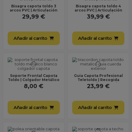
Bisagra capota toldo 3
Bisagra capota toldo 4
arcos PVC | Articulación
arcos PVC | Articulación
capota Teletoldo
capota Teletoldo
29,99 €
39,99 €
Añadir al carrito
Añadir al carrito
Soporte Frontal Capota
Guia Capota Profesional
Toldo | Colgador Metálico
Teletoldo | Recogida
Resistente
Suave y Sin Enganch
8,00 €
23,99 €
Añadir al carrito
Añadir al carrito