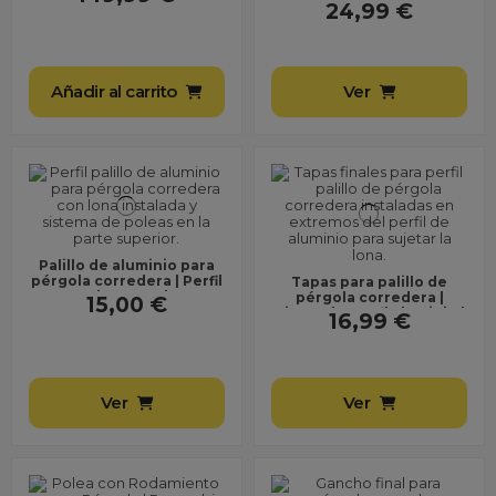
Toldo
perfil estructural con
24,99 €
refuerzo central
Añadir al carrito
Ver
Palillo de aluminio para
pérgola corredera | Perfil
Tapas para palillo de
para lona y poleas
pérgola corredera |
15,00 €
Cierre de perfil aluminio |
16,99 €
Pack 10 unidades
Ver
Ver