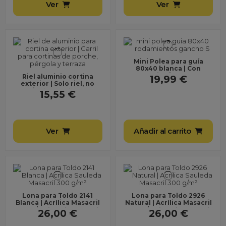
Ver
Ver
Mini Polea para guía
80x40 blanca | Con
Rodamientos
Riel aluminio cortina
19,99 €
exterior | Solo riel, no
incluye poleas
15,55 €
Ver
Añadir al carrito
Lona para Toldo 2141
Lona para Toldo 2926
Blanca | Acrílica Masacril
Natural | Acrílica Masacril
300 g/m² | Ancho 1,20 m |
300 g/m² | Ancho 1,20 m |
26,00 €
26,00 €
Lona sin...
Lona sin...