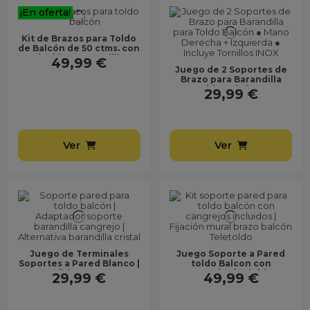
¡En oferta!
Kit de Brazos para Toldo
de Balcón de 50 ctms. con
Sujeción a Barandilla ●
49,99 €
Muelle...
Juego de 2 Soportes de
Brazo para Barandilla
para Toldo Balcón ● Mano
29,99 €
Derecha +...
Ver
Ver
Juego de Terminales
Juego Soporte a Pared
Soportes a Pared Blanco |
toldo Balcon con
Compatible con Soporte
cangrejos incluidos
29,99 €
49,99 €
Brazo balcón |...