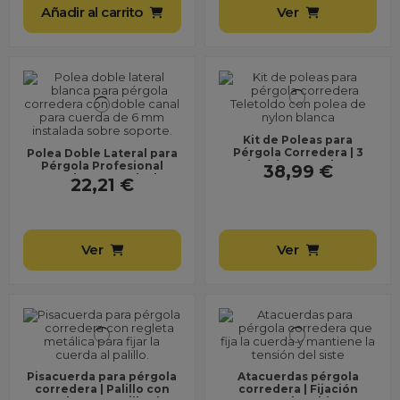
Añadir al carrito
Ver
Kit de Poleas para
Pérgola Corredera | 3
Polea Doble Lateral para
Poleas (2 Centrales + 1
Pérgola Profesional
38,99 €
Lateral) | para...
Grande ● Reenvío de
22,21 €
Cuerda 6 mm ● Alta...
Ver
Ver
Pisacuerda para pérgola
Atacuerdas pérgola
corredera | Palillo con
corredera | Fijación