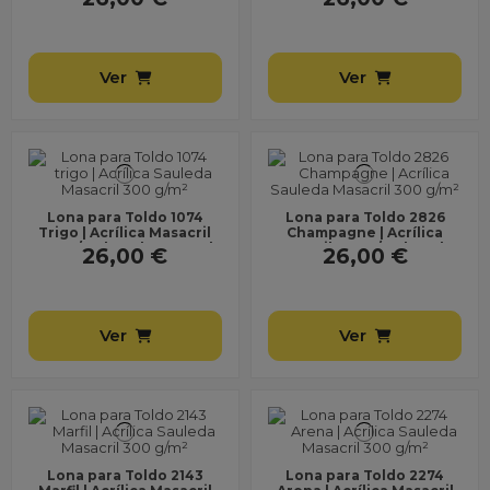
Lona sin...
Lona sin...
Ver
Ver
Lona para Toldo 1074
Lona para Toldo 2826
Trigo | Acrílica Masacril
Champagne | Acrílica
300 g/m² | Ancho 1,20 m |
Masacril 300 g/m² | Ancho
26,00 €
26,00 €
Lona sin...
1,20 m | Lona sin...
Ver
Ver
Lona para Toldo 2143
Lona para Toldo 2274