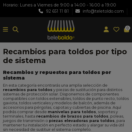
Horario: Lunes a Viernes de 9:00 a 14:00 - 16:00 a 19:00
92 651 11 81
info@teletoldo.com
0
Recambios para toldos por tipo
de sistema
Recambios y repuestos para toldos por
sistema
En esta categoría encontrarás una amplia selección de
recambios para toldos
y piezas de sustitución para distintos
sistemas de protección solar. Disponemos de componentes
compatibles con toldos extensibles, toldos de punto recto, toldos
gaviota, toldos verticales y modelos de balcón, además de
accesorios para pérgolas, capotas y cubiertas de piscina. Aquí
podrás comprar desde
manivelas para toldos
, soportes y
terminales, hasta
recambios de brazos para toldos
, poleas,
juegos de transmisión o
piezas elevadoras para toldos
, para
mantener tu instalación en perfecto estado y alargar su vida útil
sin necesidad de sustituir el sistema completo.