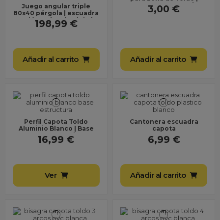
Venta por Metros de
Juego angular triple
3,00 €
macarrón toldo
80x40 pérgola | escuadra
unión 3 vías aluminio |
198,99 €
derecha izquierda
Añadir al carrito
Añadir al carrito
Perfil Capota Toldo
Cantonera escuadra
Aluminio Blanco | Base
capota
Estructural
16,99 €
6,99 €
Ver
Añadir al carrito