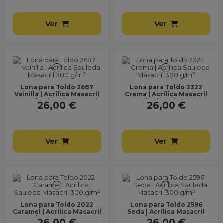
Ver
Ver
Lona para Toldo 2687
Lona para Toldo 2322
Vainilla | Acrílica Masacril
Crema | Acrílica Masacril
300 g/m² | Ancho 1,20 m |
300 g/m² | Ancho 1,20 m |
26,00 €
26,00 €
Lona sin...
Lona sin...
Ver
Ver
Lona para Toldo 2022
Lona para Toldo 2596
Caramel | Acrílica Masacril
Seda | Acrílica Masacril
300 g/m² | Ancho 1,20 m |
300 g/m² | Ancho 1,20 m |
26,00 €
26,00 €