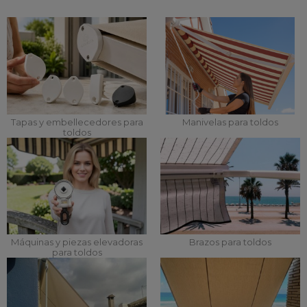
Tapas y embellecedores para
Manivelas para toldos
toldos
Máquinas y piezas elevadoras
Brazos para toldos
para toldos