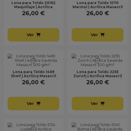
Lona para Toldo 20162
Lona para Toldo 1070
Maquillaje | Acrílica
Marmol | Acrílica Masacril
Masacril 300 g/m² | Ancho
300 g/m² | Ancho 1,20 m |
26,00 €
26,00 €
1,20 m | Lona sin...
Lona sin...
Ver
Ver
Lona para Toldo 1469
Lona para Toldo 2255
Shell | Acrílica Masacril
Zurich | Acrílica Masacril
300 g/m² | Ancho 1,20 m |
300 g/m² | Ancho 1,20 m |
26,00 €
26,00 €
Lona sin...
Lona sin...
Ver
Ver