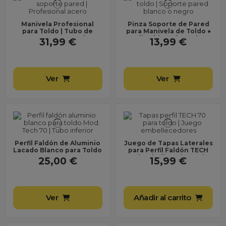
Manivela Profesional
Pinza Soporte de Pared
para Toldo | Tubo de
para Manivela de Toldo ●
Acero + Maneta de
Poliamida Reforzada ●
31,99 €
13,99 €
Poliamida + Gancho de...
Incluye Tornillos...
Ver
Ver
Perfil Faldón de Aluminio
Juego de Tapas Laterales
Lacado Blanco para Toldo
para Perfil Faldón TECH
TECH 70
70 | Embellecedores de
25,00 €
15,99 €
Plástico
Ver
Añadir al carrito