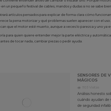
ue conviene entender antes de cambiar o instalar uno. Porque moto
e en un pequeño festival de cables, mandos y dudas si no se sabe bie
trará artículos pensados para explicar de forma clara cómo funcionan
ece la pena motorizar y qué problemas suelen aparecer con el uso. No
ifican que el motor esté muerto, aunque a veces lo parezca y uno ya e
ía para quien quiere entender mejor la parte eléctrica y automática 
 antes de tocar nada, cambiar piezas o pedir ayuda.
SENSORES DE V
MÁGICOS
1103 Visitas
Análisis honesto so
cuándo ayudan de v
de seguridad infalib