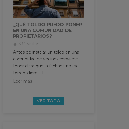
RESPETO
395 visitas
Aquí la dificultad 
¿QUÉ TOLDO PUEDO PONER
alta, ya entramos 
EN UNA COMUNIDAD DE
brazos extensible
PROPIETARIOS?
tensión, peso y...
334 visitas
Leer más
Antes de instalar un toldo en una
comunidad de vecinos conviene
tener claro que la fachada no es
terreno libre. El...
Leer más
VER TODO