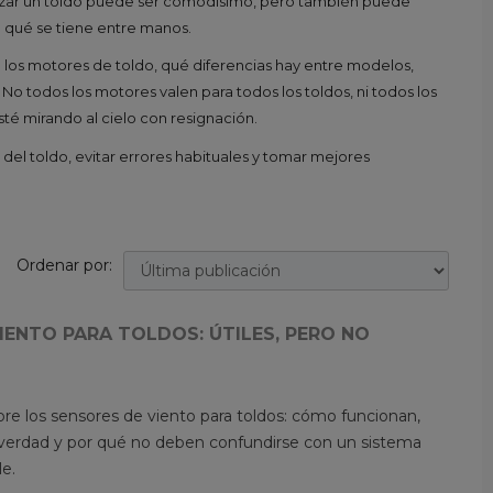
rizar un toldo puede ser comodísimo, pero también puede
n qué se tiene entre manos.
 los motores de toldo, qué diferencias hay entre modelos,
 todos los motores valen para todos los toldos, ni todos los
sté mirando al cielo con resignación.
del toldo, evitar errores habituales y tomar mejores
Ordenar por:
IENTO PARA TOLDOS: ÚTILES, PERO NO
bre los sensores de viento para toldos: cómo funcionan,
erdad y por qué no deben confundirse con un sistema
le.