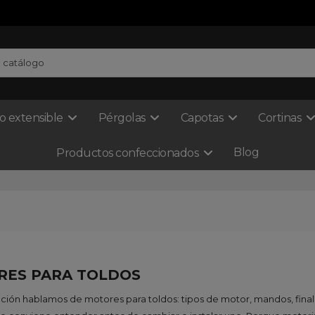
o extensible
Pérgolas
Capotas
Cortinas
Blog
Productos confeccionados
ES PARA TOLDOS
cción hablamos de motores para toldos: tipos de motor, mandos, finale