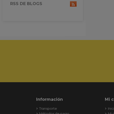
RSS DE BLOGS
Información
Mi 
Transporte
Inic
Métodos de pago
Mi 