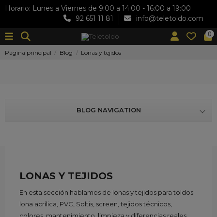
Horario: Lunes a Viernes de 9:00 a 14:00 - 16:00 a 19:00
92 651 11 81
info@teletoldo.com
0
Página principal
Blog
Lonas y tejidos
BLOG NAVIGATION
LONAS Y TEJIDOS
En esta sección hablamos de lonas y tejidos para toldos:
lona acrílica, PVC, Soltis, screen, tejidos técnicos,
colores, mantenimiento, limpieza y diferencias reales