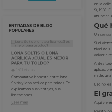
en la call
Sí, 1981. 
anunciar u
Qué h
ENTRADAS DE BLOG
POPULARES
Un
sensor
Si el vien
nivel de l
LONA SOLTIS O LONA
REPUESTOS D
volver a r
ACRÍLICA ¿CUÁL ES MEJOR
PUEDES CAMB
PARA TU TOLDO?
SIN COMPLICA
Antes todo
aplicacion
1411 visitas
1182 visitas
mide, una 
Comparativa honesta entre lona
¿Te preguntas si p
Soltis y lona acrílica para toldos. Te
toldo tú mismo? 
Eso no es 
explicamos sus ventajas, sus
artículo empezamos
El gr
limitaciones...
manivelas, brazos..
Leer más
Leer más
Aquí vien
Repito, po