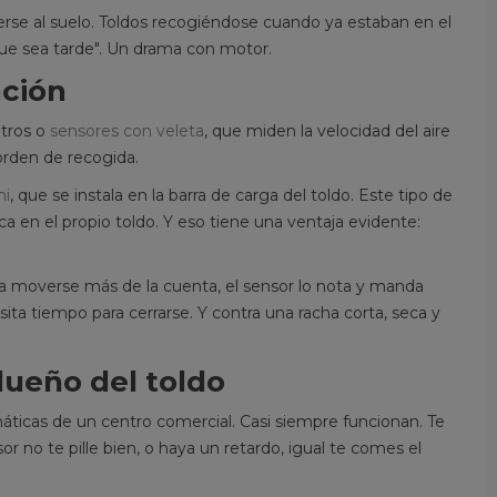
ivelas, brazos...
cubre realmente, qué no cu
erse al suelo. Toldos recogiéndose cuando ya estaban en el
er más
qué pasa con los...
que sea tarde". Un drama con motor.
Leer más
ación
etros o
sensores con veleta
, que miden la velocidad del aire
orden de recogida.
ni
, que se instala en la barra de carga del toldo. Este tipo de
a en el propio toldo. Y eso tiene una ventaja evidente:
a a moverse más de la cuenta, el sensor lo nota y manda
ita tiempo para cerrarse. Y contra una racha corta, seca y
dueño del toldo
ticas de un centro comercial. Casi siempre funcionan. Te
r no te pille bien, o haya un retardo, igual te comes el