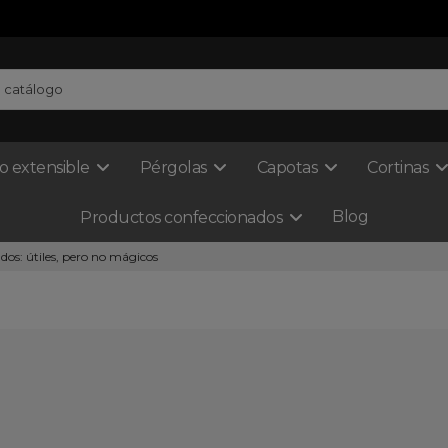
o extensible
Pérgolas
Capotas
Cortinas
Blog
Productos confeccionados
ldos: útiles, pero no mágicos