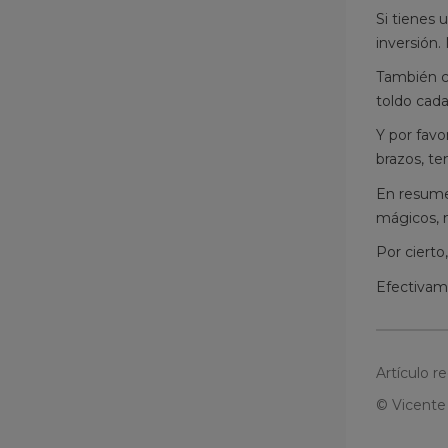
Si tienes 
inversión.
También co
toldo cada
Y por favo
brazos, te
En resumen
mágicos, n
Por cierto
Efectivam
Artículo r
© Vicente 