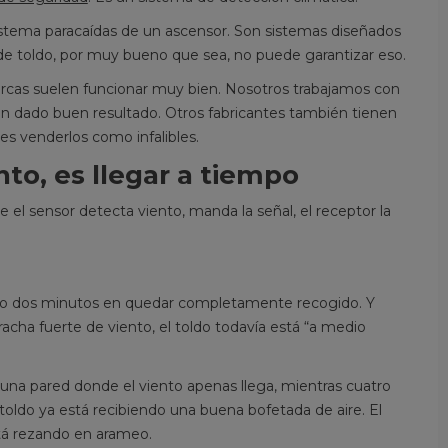
istema paracaídas de un ascensor. Son sistemas diseñados
 de toldo, por muy bueno que sea, no puede garantizar eso.
marcas suelen funcionar muy bien. Nosotros trabajamos con
an dado buen resultado. Otros fabricantes también tienen
es venderlos como infalibles.
nto, es llegar a tiempo
el sensor detecta viento, manda la señal, el receptor la
EPUESTOS DE TOLDO QUE
GARANTÍA DE LA LON
o o dos minutos en quedar completamente recogido. Y
UEDES CAMBIAR TÚ MISMO
TOLDO: LO QUE CUBR
IN COMPLICARTE
acha fuerte de viento, el toldo todavía está “a medio
QUE NO CUBRE Y LO 
1182 visitas
NADIE TE EXPLICA
e preguntas si puedes arreglar el
una pared donde el viento apenas llega, mientras cuatro
373 visitas
ldo tú mismo? En este primer
toldo ya está recibiendo una buena bofetada de aire. El
Garantía de la lona para tol
tículo empezamos por lo fácil:
stá rezando en arameo.
explicada sin letra pequeña