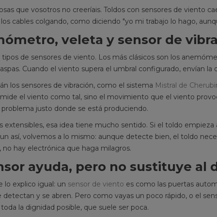
man
s, motores,
con ella se termina el bricolaje
osas que vosotros no creeríais
. Toldos con sensores de viento ca
Le
alegre de “esto lo...
 los cables colgando, como diciendo "yo mi trabajo lo hago, aun
Leer más
ómetro, veleta y sensor de vibr
s tipos de sensores de viento. Los más clásicos son los anemóm
spas. Cuando el viento supera el umbral configurado, envían la 
án los sensores de vibración, como el sistema
Mistral de Cherubi
mide el viento como tal, sino el movimiento que el viento provoc
l problema justo donde se está produciendo.
s extensibles, esa idea tiene mucho sentido. Si el toldo empiez
un así, volvemos a lo mismo: aunque detecte bien, el toldo neces
a, no hay electrónica que haga milagros.
nsor ayuda, pero no sustituye al 
 lo explico igual: un
sensor de viento
es como las puertas automá
e detectan y se abren. Pero como vayas un poco rápido, o el senso
n toda la dignidad posible, que suele ser poca.