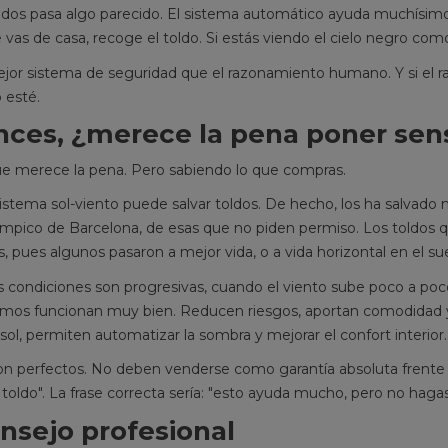
ldos pasa algo parecido. El sistema automático ayuda muchísimo,
te vas de casa, recoge el toldo. Si estás viendo el cielo negro co
jor sistema de seguridad que el razonamiento humano. Y si el 
o esté.
ces, ¿merece la pena poner sens
que merece la pena. Pero sabiendo lo que compras.
istema sol-viento puede salvar toldos. De hecho, los ha salvad
ímpico de Barcelona, de esas que no piden permiso. Los toldos 
 pues algunos pasaron a mejor vida, o a vida horizontal en el sue
 condiciones son progresivas, cuando el viento sube poco a poco
mos funcionan muy bien. Reducen riesgos, aportan comodidad y 
sol, permiten automatizar la sombra y mejorar el confort interior.
n perfectos. No deben venderse como garantía absoluta frente al
l toldo". La frase correcta sería: "esto ayuda mucho, pero no hagas 
nsejo profesional