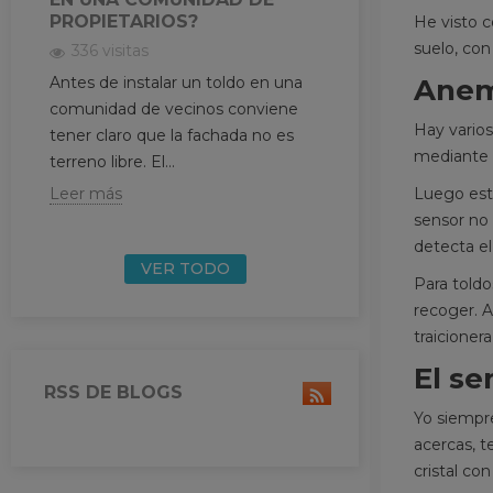
brazos extensible
PROPIETARIOS?
He visto c
tensión, peso y...
suelo, con
336 visitas
Leer más
Anem
Antes de instalar un toldo en una
comunidad de vecinos conviene
Hay vario
tener claro que la fachada no es
mediante a
terreno libre. El...
Luego est
Leer más
sensor no 
detecta e
VER TODO
Para toldo
recoger. A
traicioner
El se
RSS DE BLOGS
Yo siempre
acercas, t
cristal co