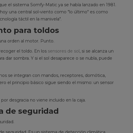
porque el sistema Somfy-Matic ya se había lanzado en 1981.
hoy una central sol-viento como "lo último" es como
ología táctil en la manivela".
to para toldos
na orden al motor. Punto.
recoger el toldo. En los
sensores de sol
, si se alcanza un
a dar sombra. Y si el sol desaparece o se nubla, puede
CÓMO LIMPIAR LA LONA DE
REPARAR UN TOLDO 
N TOLDO SIN
ESCALERA: CUANDO E
STROPEARLA?
unos se integran con mandos, receptores, domótica,
ARREGLO YA EXIGE M
ro el principio básico sigue siendo el mismo: un sensor
1107 visitas
CUIDADO
ía honesta para limpiar la lona de
846 visitas
 toldo sin dañarla: qué manchas
por desgracia no viene incluido en la caja.
En este nivel de dificultad
eden salir, cuáles no tienen
ma de seguridad
intermedia ya aparece la es
edio, por...
con ella se termina el bricol
er más
uridad.
alegre de “esto lo...
Leer más
de seguridad
. Es un sistema de detección climática.