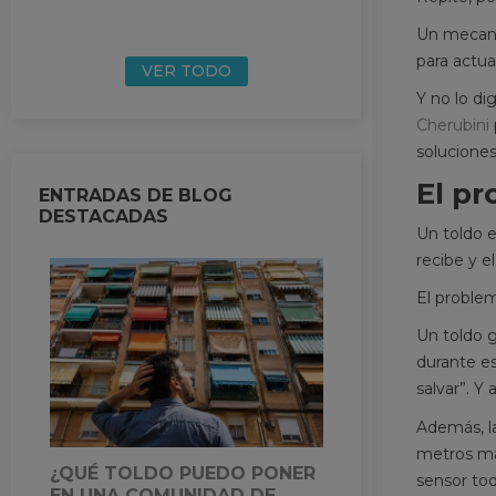
Un mecani
para actua
VER TODO
Y no lo di
Cherubini
soluciones
El pr
ENTRADAS DE BLOG
DESTACADAS
Un toldo e
recibe y e
El proble
REPARACIONE
Un toldo 
CON RIESGO:
durante es
CONVIENE MIR
salvar”. Y
RESPETO
Además, l
395 visitas
metros más
Aquí la dificultad 
¿QUÉ TOLDO PUEDO PONER
sensor tod
alta, ya entramos 
EN UNA COMUNIDAD DE