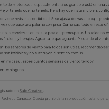
un toldo motorizado, especialmente si es grande o está en una 
 Mejor tenerlo que no tenerlo. Pero hay que instalarlo bien, config
nviene revisar la sensibilidad. Si se ajusta demasiado baja, puede
 vez que pase una paloma con prisa. Como casi todo en este ofici
r, no lo conviertas en excusa para despreocuparte. Un toldo no e
nsión, lona y herrajes. Aguanta lo que aguanta. Y cuando el vient
: los sensores de viento para toldos son útiles, recomendables
o son infalibles y no sustituyen al sentido común.
, en mi casa, ¿sabes cuántos sensores de viento tengo?
ente: ninguno.
egistrado en
Safe Creative
.
Pacheco Carrasco. Queda prohibida la reproducción total o parcia