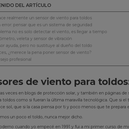
NIDO DEL ARTÍCULO
R
S DE TOLDO
REPARAR UN TOLDO CON
P
 CUANDO
ESCALERA: CUANDO EL
S
ace realmente un sensor de viento para toldos
AR CON
ARREGLO YA EXIGE MÁS
an error: pensar que es un sistema de seguridad
CUIDADO
blema no es solo detectar el viento, es llegar a tiempo
¿T
846 visitas
metro, veleta y sensor de vibración
to
de reparación es
En este nivel de dificultad
sor ayuda, pero no sustituye al dueño del toldo
ar
en terreno serio:
intermedia ya aparece la escalera, y
ces, ¿merece la pena poner sensor de viento?
man
s, motores,
con ella se termina el bricolaje
sejo profesional
alegre de “esto lo...
Le
Leer más
ores de viento para toldos
 veces en blogs de protección solar, y también en páginas de s
a toldos como si fueran la última maravilla tecnológica. Que si el 
e sol, que si la casa piensa por ti y poco menos que te prepara e
emos un poco el toldo, nunca mejor dicho.
oderno cuando yo empecé en 1991 y fui a mi primer curso de m