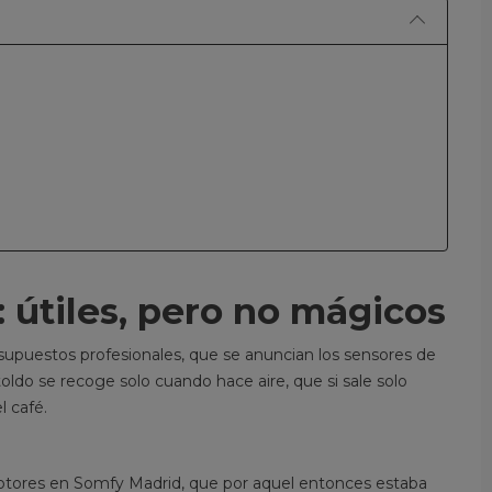
EPUESTOS DE TOLDO QUE
GARANTÍA DE LA LON
UEDES CAMBIAR TÚ MISMO
TOLDO: LO QUE CUBR
IN COMPLICARTE
QUE NO CUBRE Y LO 
1182 visitas
NADIE TE EXPLICA
e preguntas si puedes arreglar el
373 visitas
ldo tú mismo? En este primer
Garantía de la lona para tol
tículo empezamos por lo fácil:
explicada sin letra pequeña
ivelas, brazos...
cubre realmente, qué no cu
qué pasa con los...
er más
Leer más
: útiles, pero no mágicos
upuestos profesionales, que se anuncian los sensores de
toldo se recoge solo cuando hace aire, que si sale solo
l café.
otores en Somfy Madrid, que por aquel entonces estaba