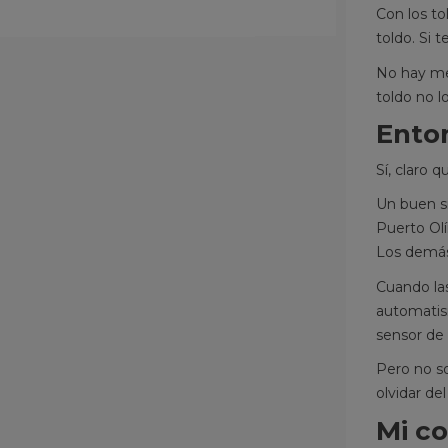
Con los to
toldo. Si 
No hay me
toldo no l
Enton
Sí, claro 
Un buen s
Puerto Ol
Los demás,
Cuando las
automatis
sensor de 
Pero no so
olvidar de
Mi co