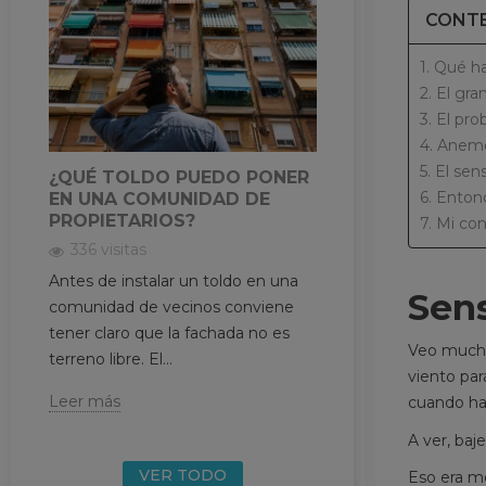
CONTE
REPARACIONE
CON RIESGO:
1. Qué h
CONVIENE MIR
2. El gr
RESPETO
3. El pro
395 visitas
4. Anemó
Aquí la dificultad 
5. El sen
¿QUÉ TOLDO PUEDO PONER
alta, ya entramos 
6. Enton
EN UNA COMUNIDAD DE
brazos extensible
PROPIETARIOS?
7. Mi con
tensión, peso y...
336 visitas
Antes de instalar un toldo en una
Leer más
Sens
comunidad de vecinos conviene
tener claro que la fachada no es
Veo muchas
terreno libre. El...
viento par
Leer más
cuando hac
A ver, baj
VER TODO
Eso era m