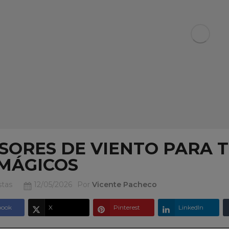
SORES DE VIENTO PARA T
MÁGICOS
stas
12/05/2026
Por
Vicente Pacheco
book
X
Pinterest
LinkedIn