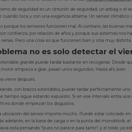
smo de seguridad es un cinturón de seguridad, un airbag o el s
r cuando toca y con una exigencia altísima. Un sensor climático
go porque los sensores funcionen mal. Al contrario, las buenas 
por confianza, por relación de años y porque sus sistemas nos h
 serias. Pero una cosa es que funcionen bien y otra muy distinta 
oblema no es solo detectar el vie
xtensible grande puede tardar bastante en recogerse. Desde que 
l motor empieza a girar, pasan unos segundos. Hasta ahí, bien.
ma viene después.
R
S DE TOLDO
REPARAR UN TOLDO CON
grande, con brazos extendidos, puede tardar perfectamente un
P
 CUANDO
ESCALERA: CUANDO EL
S
e tiempo sigue estando expuesto. Si en ese intervalo entra una r
AR CON
ARREGLO YA EXIGE MÁS
 ahí es donde empiezan los disgustos.
CUIDADO
¿T
a ubicación del sensor importa mucho. Puede estar colocado en 
846 visitas
to
 adelante, en la barra de carga o en la punta del monoblock, el 
de reparación es
En este nivel de dificultad
ar
avía está pensando "pues no parece para tanto", y el toldo ya e
en terreno serio:
intermedia ya aparece la escalera, y