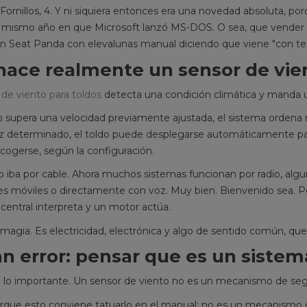
e Fornillos, 4. Y ni siquiera entonces era una novedad absoluta, 
El mismo año en que Microsoft lanzó MS-DOS. O sea, que vender 
n Seat Panda con elevalunas manual diciendo que viene "con tecn
ace realmente un sensor de vien
 de viento para toldos
detecta una condición climática y manda u
to supera una velocidad previamente ajustada, el sistema ordena 
uz determinado, el toldo puede desplegarse automáticamente par
E TOLDO QUE
SENSORES DE VIENTO PARA
¿
ecogerse, según la configuración.
IAR TÚ MISMO
TOLDOS: ÚTILES, PERO NO
U
RTE
MÁGICOS
E
 iba por cable. Ahora muchos sistemas funcionan por radio, alg
es móviles o directamente con voz. Muy bien. Bienvenido sea. Pe
1107 visitas
central interpreta y un motor actúa.
uedes arreglar el
Análisis honesto sobre los sensores
Gu
En este primer
de viento para toldos: cómo
un
magia. Es electricidad, electrónica y algo de sentido común, que 
 por lo fácil:
funcionan, cuándo ayudan de
pu
an error: pensar que es un siste
.
verdad y por qué no deben...
rem
Leer más
Le
e lo importante. Un sensor de viento no es un mecanismo de seg
rque esto conviene tatuarlo en el manual:
no es un mecanismo 