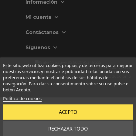
Información
Mi cuenta
Contáctanos
Síguenos
Este sitio web utiliza cookies propias y de terceros para mejorar
Las imágenes, textos, diseños y contenidos originales publicados
nuestros servicios y mostrarle publicidad relacionada con sus
en esta web están registrados en
Safe Creative
. Todos los
derechos reservados. Queda prohibida su copia, reproducción o
preferencias mediante el análisis de sus hábitos de
uso no autorizado.
navegación. Para dar su consentimiento sobre su uso pulse el
botón Acepto.
Política de cookies
ACEPTO
RECHAZAR TODO