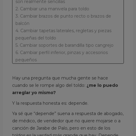
son realmente sencillas
2. Cambiar una manivela para toldo
3. Cambiar brazos de punto recto o brazos de
balcón
4. Cambiar tapetas laterales, regletas y piezas
pequeñas del toldo
5. Cambiar soportes de barandilla tipo cangrejo
6. Cambiar perfil inferior, pinzas y accesorios
pequeños
7. ¿Qué repuestos de toldo puede cambiar
fácilmente y cuándo pedir ayuda?
Hay una pregunta que mucha gente se hace
8. Preguntas frecuentes sobre la reparación de
cuando se le rompe algo del toldo:
¿me lo puedo
un toldo en casa
arreglar yo mismo?
8.1. ¿Qué pieza de un toldo es más fácil de
Y la respuesta honesta es: depende.
cambiar?
8.2. ¿Puedo cambiar yo mismo un brazo de
Ya sé que “depende” suena a respuesta de abogado,
punto recto?
de médico, de vendedor que no quiere mojarse o a
8.3. ¿Cuándo no debería reparar un toldo por
canción de Jarabe de Palo, pero en esto de los
mi cuenta?
toldos es la verdad más grande que hay. Depende