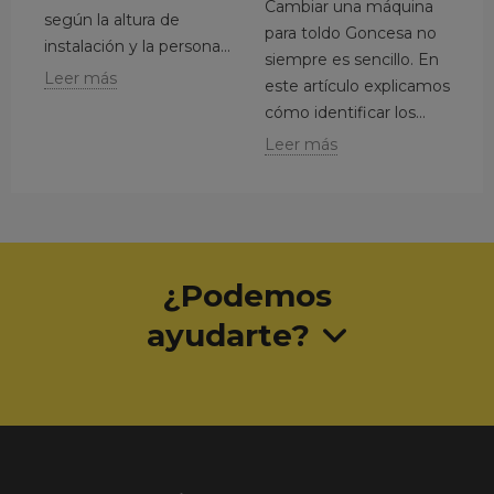
Cambiar una máquina
d
según la altura de
para toldo Goncesa no
a
s,
instalación y la persona...
siempre es sencillo. En
c
Leer más
este artículo explicamos
b
cómo identificar los...
l
Leer más
L
¿Podemos
ayudarte?