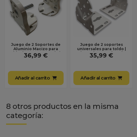
Juego de 2 Soportes de
Juego de 2 soportes
Aluminio Macizo para
universales para toldo |
Toldo de Ventana o Balcón
Chapa de acero lacado
36,99 €
35,99 €
● Enganches...
blanco | Fijación...
Añadir al carrito
Añadir al carrito
8 otros productos en la misma
categoría: