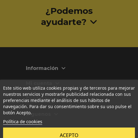
¿Podemos
ayudarte?
Información
Mi cuenta
Este sitio web utiliza cookies propias y de terceros para mejorar
nuestros servicios y mostrarle publicidad relacionada con sus
Contáctanos
preferencias mediante el análisis de sus hábitos de
navegación. Para dar su consentimiento sobre su uso pulse el
botón Acepto.
Síguenos
Política de cookies
Las imágenes, textos, diseños y contenidos originales publicados
ACEPTO