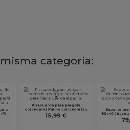
 misma categoría:
érgola
n regleta y
Soporte pie grande pérgola
Polea con
cuerda...
80x40 | base aluminio 24x13 cm |
de Pé
anclaje suelo 4 tornillos
Interior |
79,99 €