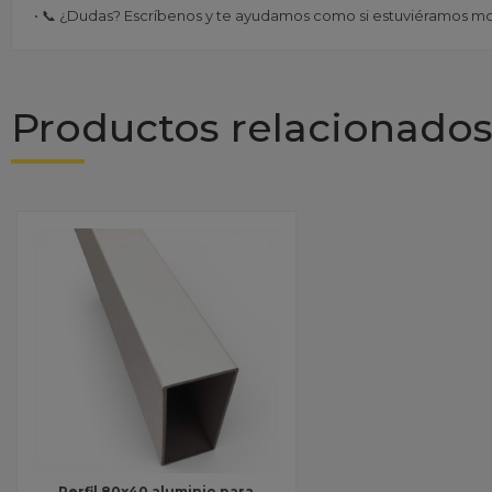
• 📞 ¿Dudas? Escríbenos y te ayudamos como si estuviéramos mo
Productos relacionado
Perfil 80x40 aluminio para