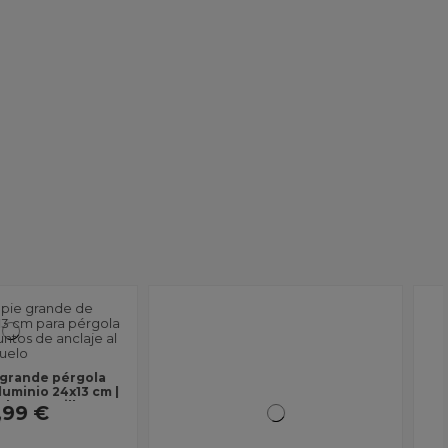
Soporte L Aluminio 80x40 para
Pérgola
 Rodamiento para Guía
rgola | Rodamiento
49,99 €
 Recambio Profesional...
12,99 €