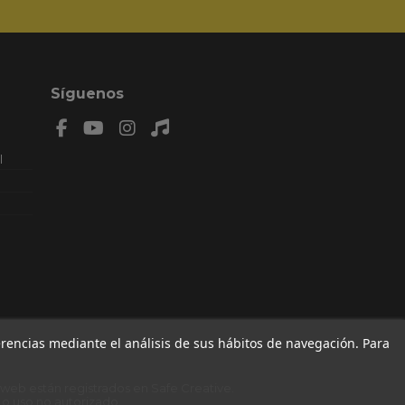
l
n: 8,
AL.
MIENZO
79 , F
a web están registrados en
Safe Creative
.
o uso no autorizado.
ferencias mediante el análisis de sus hábitos de navegación. Para