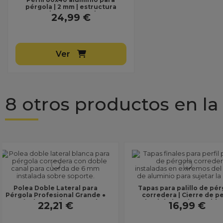
pérgola | 2 mm | estructura
resistente exterior
24,99 €
Ver
8 otros productos en la
Pisacuerda para p
corredera | Palillo co
Tapas para palillo de pérgola
tornillos | Sujeción 
corredera | Cierre de perfil
15,99 €
aluminio | Pack 10 unidades
16,99 €