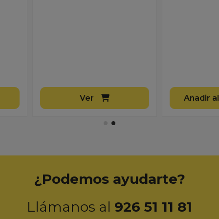
Añadir al carrito
¿Podemos ayudarte?
Llámanos al
926 51 11 81
cuenta
Contáctanos
iar sesión
TELETOLDO, S.L. B02815629
cuenta
Reverendo Eliseo Ramirez 33