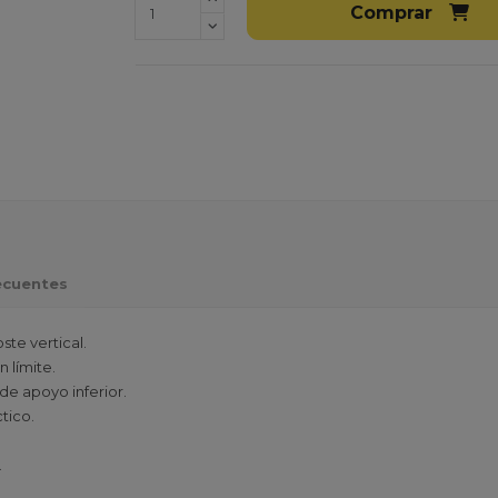
Comprar
ecuentes
ste vertical.
n límite.
de apoyo inferior.
tico.
.