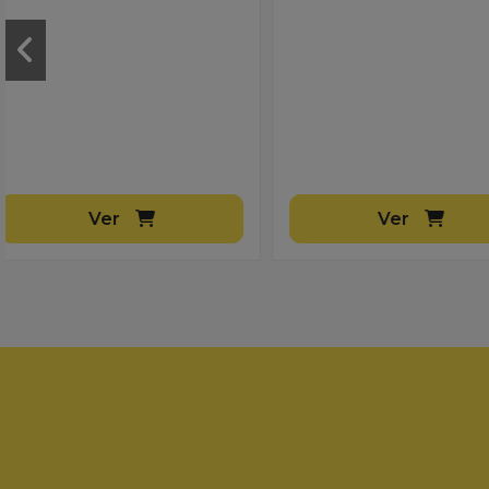
Ver
Ver
Información
Mi 
Transporte
Inic
Métodos de pago
Mi 