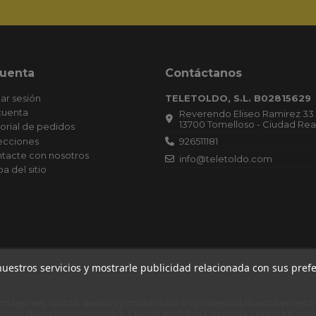
13700 Tomelloso - Ciudad Rea
torial de pedidos
ecciones
926511181
tacte con nosotros
info@teletoldo.com
a del sitio
Empresa Inscrita el 15/12/2020. Secció
Hoja Registral: 31513, Inscripción: 1.
Publicado el 30/12/2020 en CIUDAD RE
Boletín: 249, Referencia: 467.019. CO
DE OPERACIONES: 18.11.20 CAPITAL:
6.100,00 EUROS. Datos registrales. T 6
168, S 8, H CR 31513, I/A 1 (15.12.20)
 imágenes, textos, diseños y contenidos originales publicados en est
os los derechos reservados. Queda prohibida su copia, reproducción 
 nuestros servicios y mostrarle publicidad relacionada con sus pre