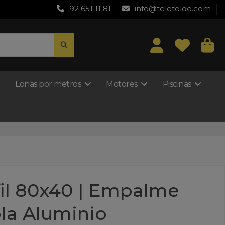
92 651 11 81
info@teletoldo.com
Lonas por metros
Motores
Piscinas
fil 80x40 | Empalme
la Aluminio