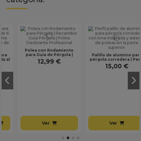
to
 |
Palillo de aluminio para
 |
pérgola corredera | Perfil
...
para lona y poleas
15,00 €
Gancho final pérgola
corredera | Tope de guí
para poleas | Incluye
14,99 €
regleta y tornillos
Ver
Ver