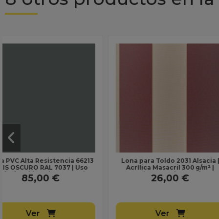
Lona para Toldo 2031 Alsacia |
Commercial 95 BR
Acrílica Masacril 300 g/m² |
GREEN Ref.: 7908 | 3
Ancho 1,20 m | Lona sin...
Tejido HDPE para V
26,00 €
165,00 
Sombra...
Ver
Ver