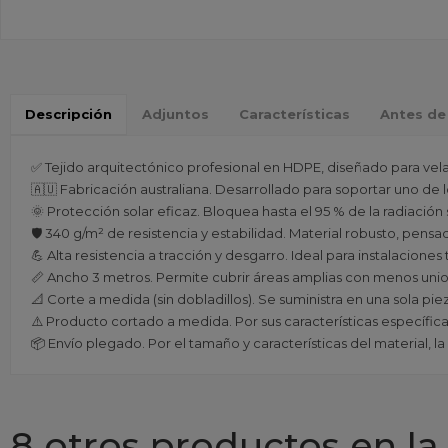
Descripción
Adjuntos
Características
Antes de
✅ Tejido arquitectónico profesional en HDPE, diseñado para vela
🇦🇺 Fabricación australiana. Desarrollado para soportar uno de l
🌞 Protección solar eficaz. Bloquea hasta el 95 % de la radiació
🛡️ 340 g/m² de resistencia y estabilidad. Material robusto, pensa
💪 Alta resistencia a tracción y desgarro. Ideal para instalaciones
📏 Ancho 3 metros. Permite cubrir áreas amplias con menos unio
📐 Corte a medida (sin dobladillos). Se suministra en una sola pie
⚠️ Producto cortado a medida. Por sus características específica
📦 Envío plegado. Por el tamaño y características del material, l
8 otros productos en la