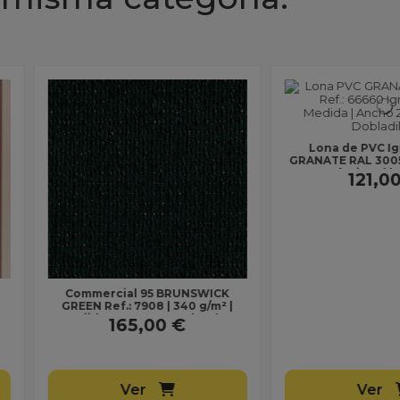
Lona de P
RAL 60
Lona de PVC Ignífuga M2
Profesion
GRANATE RAL 3005 Ref.: 66660 |
Uso Profesional | Ancho 250 cm
121,00 €
|...
UNSWICK
40 g/m² |
elas de
€
Ver