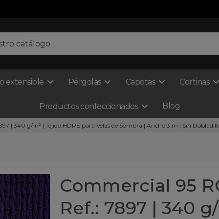
o extensible
Pérgolas
Capotas
Cortinas
Blog
Productos confeccionados
 | 340 g/m² | Tejido HDPE para Velas de Sombra | Ancho 3 m | Sin Dobladill
Commercial 95 
Ref.: 7897 | 340 