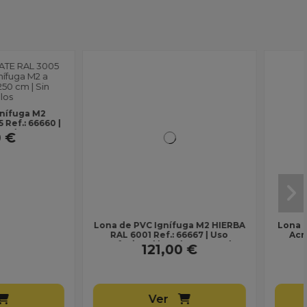
VC Ignífuga M2 HIERBA
Lona para Toldo 2168 Moncayo |
01 Ref.: 66667 | Uso
Acrílica Masacril 300 g/m² |
al | Ancho 250 cm |...
Ancho 1,20 m | Lona sin...
121,00 €
26,00 €
Ver
Ver