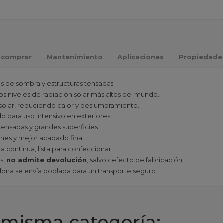
 comprar
Mantenimiento
Aplicaciones
Propiedade
s de sombra y estructuras tensadas.
os niveles de radiación solar más altos del mundo.
n solar, reduciendo calor y deslumbramiento.
do para uso intensivo en exteriores.
 tensadas y grandes superficies.
nes y mejor acabado final.
za continua, lista para confeccionar.
s,
no admite devolución
, salvo defecto de fabricación.
a lona se envía doblada para un transporte seguro.
 misma categoría: