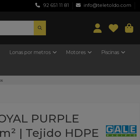
92 651 11 81
info@teletoldo.com
Lonas por metros
Motores
Piscinas
os
ROYAL PURPLE
g/m² | Tejido HDPE