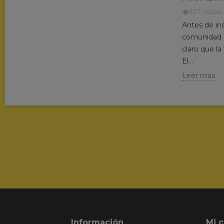
337 visitas
Antes de ins
comunidad d
claro que la
El...
Leer más
Información
Mi 