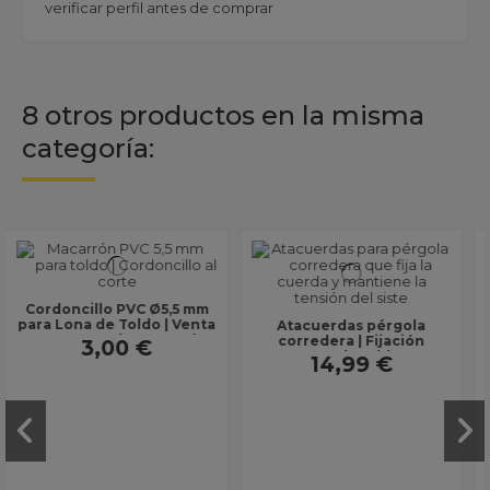
verificar perfil antes de comprar
8 otros productos en la misma
categoría:
mm
nta
Atacuerdas pérgola
n
corredera | Fijación
cuerda toldo
14,99 €
Soporte guía pérgola
80x40 aluminio | Incluye
tornillos