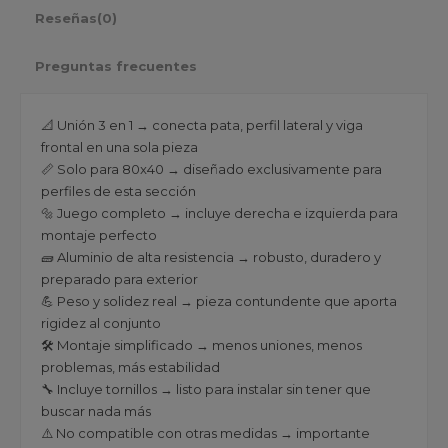
Reseñas
(0)
Preguntas frecuentes
📐 Unión 3 en 1 → conecta pata, perfil lateral y viga
frontal en una sola pieza
📏 Solo para 80x40 → diseñado exclusivamente para
perfiles de esta sección
🔩 Juego completo → incluye derecha e izquierda para
montaje perfecto
🧱 Aluminio de alta resistencia → robusto, duradero y
preparado para exterior
💪 Peso y solidez real → pieza contundente que aporta
rigidez al conjunto
🛠️ Montaje simplificado → menos uniones, menos
problemas, más estabilidad
🔧 Incluye tornillos → listo para instalar sin tener que
buscar nada más
⚠️ No compatible con otras medidas → importante