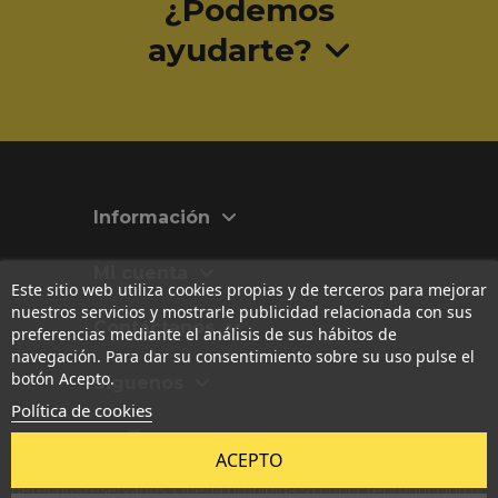
¿Podemos
ayudarte?
Información
Mi cuenta
Este sitio web utiliza cookies propias y de terceros para mejorar
nuestros servicios y mostrarle publicidad relacionada con sus
Contáctanos
preferencias mediante el análisis de sus hábitos de
navegación. Para dar su consentimiento sobre su uso pulse el
botón Acepto.
Síguenos
Política de cookies
Las imágenes, textos, diseños y contenidos originales publicados
ACEPTO
en esta web están registrados en
Safe Creative
. Todos los
derechos reservados. Queda prohibida su copia, reproducción o