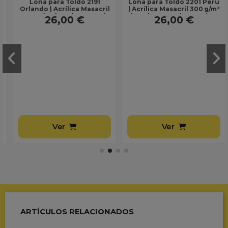
Lona para Toldo 2191
Lona para Toldo 2201 Peru
Orlando | Acrílica Masacril
| Acrílica Masacril 300 g/m²
300 g/m² | Ancho 1,20 m |
| Ancho 1,20 m | Lona sin...
26,00 €
26,00 €
Lona sin...
Ver
Ver
ARTÍCULOS RELACIONADOS