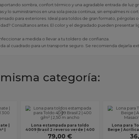
ar, aportando sombra, confort térmico y una agradable entrada de luz g
tas y lo suministramos en una sola pieza continua, sin empalmes ni cort
pensado para exteriores. Ideal para toldos de gran formato, pérgolas 
idad? Consúltanos antes. El color y el degradado pueden presentar lig
onfeccionar a medida o llevar a tu toldero de confianza.
blada al cuadrado para un transporte seguro. Se recomienda dejarla e
 misma categoría:
ra toldo
Lona para Toldo 2148 Marrón
Lona pa
verde | 400
Beige | Acrílica Masacril 300 g/m²
Acrílic
| Sin...
| Ancho 1,20 m | Lona...
Ancho 
36,00 €