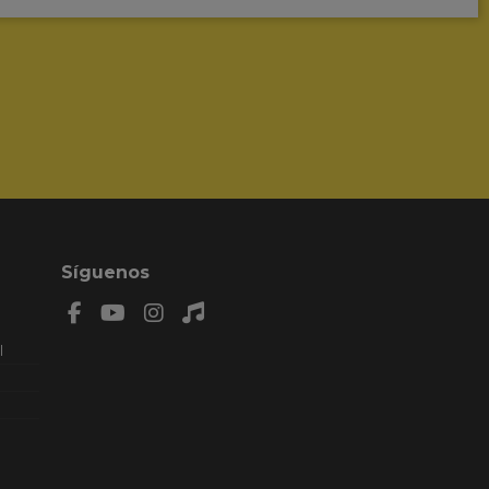
Síguenos
l
n: 8,
AL.
MIENZO
79 , F
a web están registrados en
Safe Creative
.
o uso no autorizado.