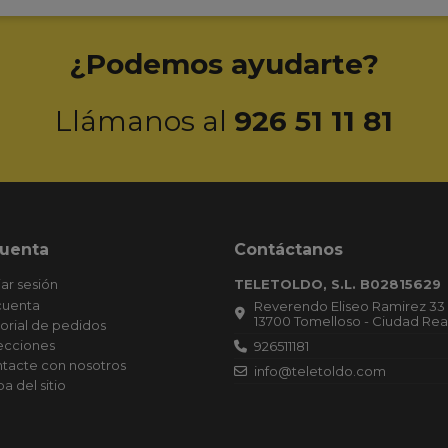
cuenta
Contáctanos
iar sesión
TELETOLDO, S.L. B02815629
cuenta
Reverendo Eliseo Ramirez 33
13700 Tomelloso - Ciudad Rea
torial de pedidos
ecciones
926511181
tacte con nosotros
info@teletoldo.com
a del sitio
Empresa Inscrita el 15/12/2020. Secció
Hoja Registral: 31513, Inscripción: 1.
Publicado el 30/12/2020 en CIUDAD RE
Boletín: 249, Referencia: 467.019. CO
DE OPERACIONES: 18.11.20 CAPITAL:
6.100,00 EUROS. Datos registrales. T 6
168, S 8, H CR 31513, I/A 1 (15.12.20)
 imágenes, textos, diseños y contenidos originales publicados en est
os los derechos reservados. Queda prohibida su copia, reproducción 