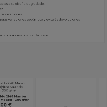
racias a su diseño degradado.
es.
o renovaciones.
eras variaciones según lote y evitarás devoluciones
xtendida antes de su confección.
ra Toldo 2316 Cafe |
Cinta Ribete azul clara para
a Masacril 300 g/m² |
Toldo 25 mm Espiga | Refuerzo y
1,20 m | Lona sin...
Acabado Profesional
26,00 €
4,00 €