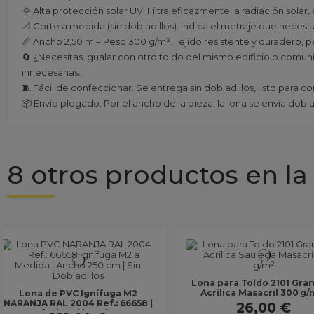
🌞 Alta protección solar UV. Filtra eficazmente la radiación sol
📐 Corte a medida (sin dobladillos). Indica el metraje que necesi
📏 Ancho 2,50 m – Peso 300 g/m². Tejido resistente y duradero, 
🔄 ¿Necesitas igualar con otro toldo del mismo edificio o comun
innecesarias.
🧵 Fácil de confeccionar. Se entrega sin dobladillos, listo para c
📦 Envío plegado. Por el ancho de la pieza, la lona se envía do
8 otros productos en la
Lona para Toldo 2101 Granate |
Lona estampada pa
Acrílica Masacril 300 g/m² |
4009 Brasil 2 reverso 
Ancho 1,20 m | Lona sin...
g/m² | Ancho 2,50 m 
26,00 €
79,00 €