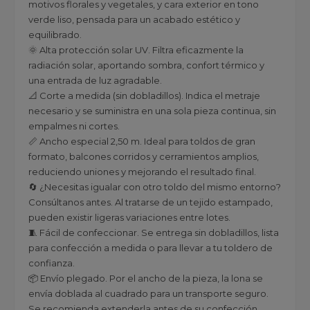
motivos florales y vegetales, y cara exterior en tono
verde liso, pensada para un acabado estético y
equilibrado.
🌞 Alta protección solar UV. Filtra eficazmente la
radiación solar, aportando sombra, confort térmico y
una entrada de luz agradable.
📐 Corte a medida (sin dobladillos). Indica el metraje
necesario y se suministra en una sola pieza continua, sin
empalmes ni cortes.
📏 Ancho especial 2,50 m. Ideal para toldos de gran
formato, balcones corridos y cerramientos amplios,
reduciendo uniones y mejorando el resultado final.
🔄 ¿Necesitas igualar con otro toldo del mismo entorno?
Consúltanos antes. Al tratarse de un tejido estampado,
pueden existir ligeras variaciones entre lotes.
🧵 Fácil de confeccionar. Se entrega sin dobladillos, lista
para confección a medida o para llevar a tu toldero de
confianza.
📦 Envío plegado. Por el ancho de la pieza, la lona se
envía doblada al cuadrado para un transporte seguro.
Se recomienda extenderla antes de su confección.