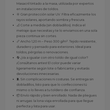
Masacril tintado a la masa, utilizada por expertos
en instalaciones de toldos.
🌞 Gran protección solar UV. Filtra eficazmente los
rayos solares, aportando sombra y frescura.
📐 Corte a medida (sin dobladillos). Indica el
metraje que necesitas y te lo enviamos en una sola
pieza continua sin cortes.
📏 Ancho 1,20 m – Peso 300 g/m². Tejido resistente,
duradero y pensado para exteriores. Ideal para
toldos, pérgolas o renovaciones.
🔄 ¿Va a igualar con otro toldo de igual color?
¡Consúltanos antes! El color puede variar
ligeramente según lote o fabricante y evitarás
devoluciones innecesarias.
🧵 Sin complicaciones ni costuras. Se entrega sin
dobladillos, listo para que lo confecciones tú
mismo o lo lleves a tu toldero de confianza.
📦 Envío rápido y bien enrollado. Nada de pliegues
ni arrugas: la lona viaja enrollada para que llegue
perfecta y lista para usar.