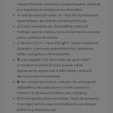
Masacril tintado a la masa e impermeable, utilizada
por expertos en instalaciones de toldos.
🌞 Gran protección solar UV. Filtra eficazmente los
rayos solares, aportando sombra y frescura.
📐 Corte a medida (sin dobladillos). Indica el
metraje que necesitas y te lo enviamos en una sola
pieza continua sin cortes.
📏 Ancho 1,20 m – Peso 330 g/m². Tejido resistente,
duradero y pensado para exteriores. Ideal para
toldos, pérgolas o renovaciones.
🔄 ¿Va a igualar con otro toldo de igual color?
¡Consúltanos antes! El color puede variar
ligeramente según lote o fabricante y evitarás
devoluciones innecesarias.
🧵 Sin complicaciones ni costuras. Se entrega sin
dobladillos, listo para que lo confecciones tú
mismo o lo lleves a tu toldero de confianza.
📦 Envío rápido y bien enrollado. Nada de pliegues
ni arrugas: la lona viaja enrollada para que llegue
perfecta y lista para usar.