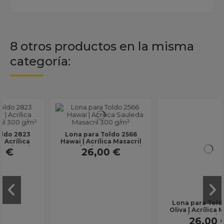
8 otros productos en la misma
categoría:
Lona para Toldo 2566
Lona para Toldo 2832
Hawai | Acrílica Masacril
Oliva | Acrílica Masacril
300 g/m² | Ancho 1,20 m |
300 g/m² | Ancho 1,20 m |
26,00 €
26,00 €
Lona sin...
Lona sin...