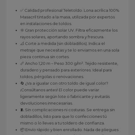
✅ Calidad profesional Teletoldo. Lona acrílica 100%
Masacril tintado a la masa, utilizada por expertos
en instalaciones de toldos.
🌞 Gran protección solar UV. Filtra eficazmente los
rayos solares, aportando sombra y frescura.
📐 Corte a medida (sin dobladillos). Indica el
metraje que necesitas y te lo enviamos en una sola
pieza continua sin cortes.
📏 Ancho 1,20 m – Peso 300 g/m². Tejido resistente,
duradero y pensado para exteriores. Ideal para
toldos, pérgolas o renovaciones.
🔄 ¿Va a igualar con otro toldo de igual color?
¡Consúltanos antes! El color puede variar
ligeramente según lote o fabricante y evitarás
devoluciones innecesarias.
🧵 Sin complicaciones ni costuras. Se entrega sin
dobladillos, listo para que lo confecciones tú
mismo o lo lleves a tu toldero de confianza.
📦 Envío rápido y bien enrollado. Nada de pliegues