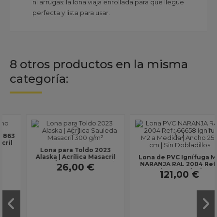
ni arrugas: la lona viaja enrollada para que llegue
perfecta y lista para usar.
8 otros productos en la misma
categoría:
Lona para Toldo 2023
Alaska | Acrílica Masacril
Lona de PVC Ignífuga M2
300 g/m² | Ancho 1,20 m |
NARANJA RAL 2004 Ref.:
26,00 €
Lona sin...
66658 | Uso Profesional |
121,00 €
Ancho 250 cm |...