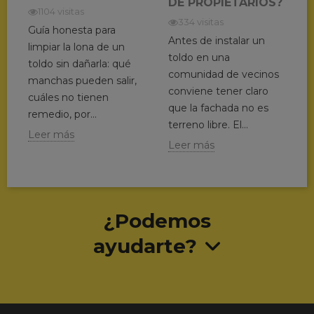
DE PROPIETARIOS?
1104 visitas
334 visitas
Guía honesta para
Antes de instalar un
limpiar la lona de un
toldo en una
toldo sin dañarla: qué
comunidad de vecinos
manchas pueden salir,
conviene tener claro
cuáles no tienen
que la fachada no es
remedio, por...
terreno libre. El...
Leer más
Leer más
¿Podemos
ayudarte?