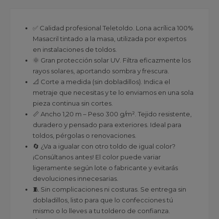
✅ Calidad profesional Teletoldo. Lona acrílica 100%
Masacril tintado a la masa, utilizada por expertos
en instalaciones de toldos.
🌞 Gran protección solar UV. Filtra eficazmente los
rayos solares, aportando sombra y frescura.
📐 Corte a medida (sin dobladillos). Indica el
metraje que necesitas y te lo enviamos en una sola
pieza continua sin cortes.
📏 Ancho 1,20 m – Peso 300 g/m². Tejido resistente,
duradero y pensado para exteriores. Ideal para
toldos, pérgolas o renovaciones.
🔄 ¿Va a igualar con otro toldo de igual color?
¡Consúltanos antes! El color puede variar
ligeramente según lote o fabricante y evitarás
devoluciones innecesarias.
🧵 Sin complicaciones ni costuras. Se entrega sin
dobladillos, listo para que lo confecciones tú
mismo o lo lleves a tu toldero de confianza.