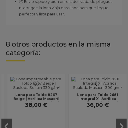
📦 Envío rápido y bien enrollado. Nada de pliegues
ni arrugas: la lona viaja enrollada para que llegue
perfecta y lista para usar.
8 otros productos en la misma
categoría:
Lona para Toldo 8267
Lona para Toldo 2681
Beige | Acrílica Masacril
Integral X | Acrílica
330 g/m² impermeable |
Masacril 300 g/m² | Ancho
38,00 €
36,00 €
Ancho 1,20 m |...
1,20 m | Lona sin...