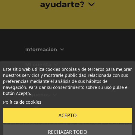
ayudarte?
Información
Mi cuenta
Este sitio web utiliza cookies propias y de terceros para mejorar
nuestros servicios y mostrarle publicidad relacionada con sus
Contáctanos
preferencias mediante el análisis de sus hábitos de
navegación. Para dar su consentimiento sobre su uso pulse el
botón Acepto.
Síguenos
Política de cookies
Las imágenes, textos, diseños y contenidos originales publicados
ACEPTO
en esta web están registrados en
Safe Creative
. Todos los
derechos reservados. Queda prohibida su copia, reproducción o
uso no autorizado.
RECHAZAR TODO