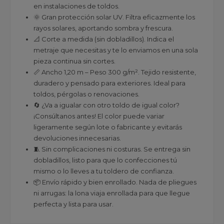
en instalaciones de toldos.
🌞 Gran protección solar UV. Filtra eficazmente los
rayos solares, aportando sombra y frescura.
📐 Corte a medida (sin dobladillos). Indica el
metraje que necesitas y te lo enviamos en una sola
pieza continua sin cortes.
📏 Ancho 1,20 m – Peso 300 g/m². Tejido resistente,
duradero y pensado para exteriores. Ideal para
toldos, pérgolas o renovaciones.
🔄 ¿Va a igualar con otro toldo de igual color?
¡Consúltanos antes! El color puede variar
ligeramente según lote o fabricante y evitarás
devoluciones innecesarias.
🧵 Sin complicaciones ni costuras. Se entrega sin
dobladillos, listo para que lo confecciones tú
mismo o lo lleves a tu toldero de confianza.
📦 Envío rápido y bien enrollado. Nada de pliegues
ni arrugas: la lona viaja enrollada para que llegue
perfecta y lista para usar.