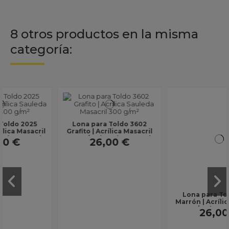
8 otros productos en la misma
categoría:
Lona para Toldo 3602
Lona para Toldo 2146
Grafito | Acrílica Masacril
Marrón | Acrílica Masacril
300 g/m² | Ancho 1,20 m |
300 g/m² | Ancho 1,20 m |
26,00 €
26,00 €
Lona sin...
Lona sin...