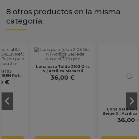
8 otros productos en la misma
categoría:
Lona para Toldo 2103 Gris
Lona para Toldo 2275
N | Acrílica Masacril
Beige X | Acrílica Masacril
300 g/m² | Ancho 1,20 m |
300 g/m² | Ancho 1,20 m |
36,00 €
36,00 €
Lona sin...
Lona sin...