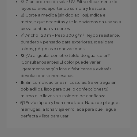
🌞 Gran protección solar UV. Filtra eficazmente los
rayos solares, aportando sombra y frescura.
📐 Corte a medida (sin dobladillos). Indica el
metraje que necesitas y te lo enviamos en una sola
pieza continua sin cortes.
📏 Ancho 1,20 m – Peso 300 g/m². Tejido resistente,
duradero y pensado para exteriores. Ideal para
toldos, pérgolas o renovaciones.
🔄 ¿Va a igualar con otro toldo de igual color?
¡Consúltanos antes! El color puede variar
ligeramente según lote o fabricante y evitarás
devoluciones innecesarias.
🧵 Sin complicaciones ni costuras. Se entrega sin
dobladillos, listo para que lo confecciones tú
mismo o lo lleves a tu toldero de confianza.
📦 Envío rápido y bien enrollado. Nada de pliegues
ni arrugas: la lona viaja enrollada para que llegue
perfecta y lista para usar.