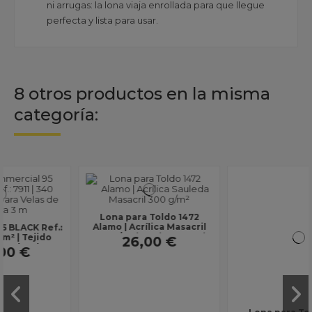
ni arrugas: la lona viaja enrollada para que llegue
perfecta y lista para usar.
8 otros productos en la misma
categoría:
Lona para Toldo 1472
Lona para Toldo 1470
Alamo | Acrílica Masacril
Toast | Acrílica Masacril
300 g/m² | Ancho 1,20 m |
300 g/m² | Ancho 1,20 m |
26,00 €
26,00 €
Lona sin...
Lona sin...