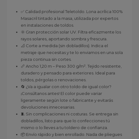
✅ Calidad profesional Teletoldo. Lona acrílica 100%
Masacril tintado a la masa, utilizada por expertos
en instalaciones de toldos.
🌞 Gran protección solar UV. Filtra eficazmente los
rayos solares, aportando sombra y frescura.
📐 Corte a medida (sin dobladillos). Indica el
metraje que necesitas y te lo enviamos en una sola
pieza continua sin cortes.
📏 Ancho 1,20 m – Peso 300 g/m². Tejido resistente,
duradero y pensado para exteriores. Ideal para
toldos, pérgolas o renovaciones.
🔄 ¿Va a igualar con otro toldo de igual color?
¡Consúltanos antes! El color puede variar
ligeramente según lote o fabricante y evitarás
devoluciones innecesarias.
🧵 Sin complicaciones ni costuras. Se entrega sin
dobladillos, listo para que lo confecciones tú
mismo o lo lleves a tu toldero de confianza.
📦 Envío rápido y bien enrollado. Nada de pliegues