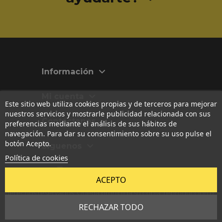
Información
Mi cuenta
Este sitio web utiliza cookies propias y de terceros para mejorar
nuestros servicios y mostrarle publicidad relacionada con sus
Contáctanos
preferencias mediante el análisis de sus hábitos de
navegación. Para dar su consentimiento sobre su uso pulse el
botón Acepto.
Síguenos
Política de cookies
Las imágenes, textos, diseños y contenidos originales publicados
ACEPTO
en esta web están registrados en
Safe Creative
. Todos los
derechos reservados. Queda prohibida su copia, reproducción o
uso no autorizado.
RECHAZAR TODO