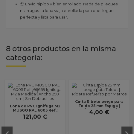
📦 Envío rápido y bien enrollado. Nada de pliegues
ni arrugas: la lona viaja enrollada para que llegue
perfecta y lista para usar.
8 otros productos en la misma
categoría:
Cinta Ribete beige para
Toldo 25 mm Espiga |
Lona de PVC Ignífuga M2
Refuerzo y Acabado
MUSGO RAL 6005 Ref.:
4,00 €
Profesional
66669 | Uso Profesional |
121,00 €
Ancho 250 cm |...