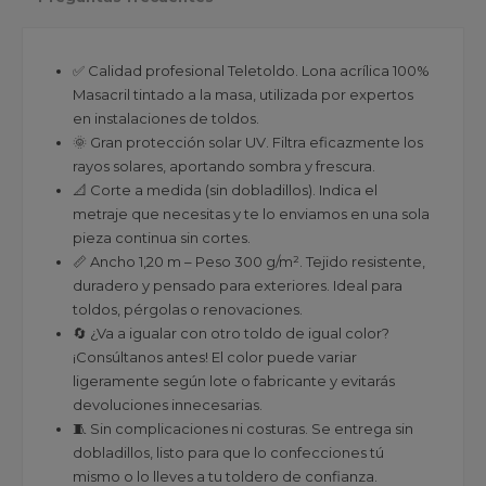
✅ Calidad profesional Teletoldo. Lona acrílica 100%
Masacril tintado a la masa, utilizada por expertos
en instalaciones de toldos.
🌞 Gran protección solar UV. Filtra eficazmente los
rayos solares, aportando sombra y frescura.
📐 Corte a medida (sin dobladillos). Indica el
metraje que necesitas y te lo enviamos en una sola
pieza continua sin cortes.
📏 Ancho 1,20 m – Peso 300 g/m². Tejido resistente,
duradero y pensado para exteriores. Ideal para
toldos, pérgolas o renovaciones.
🔄 ¿Va a igualar con otro toldo de igual color?
¡Consúltanos antes! El color puede variar
ligeramente según lote o fabricante y evitarás
devoluciones innecesarias.
🧵 Sin complicaciones ni costuras. Se entrega sin
dobladillos, listo para que lo confecciones tú
mismo o lo lleves a tu toldero de confianza.