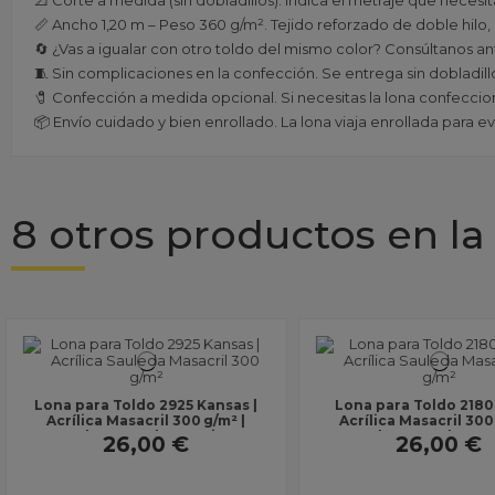
📐 Corte a medida (sin dobladillos). Indica el metraje que necesi
📏 Ancho 1,20 m – Peso 360 g/m². Tejido reforzado de doble hilo
🔄 ¿Vas a igualar con otro toldo del mismo color? Consúltanos ant
🧵 Sin complicaciones en la confección. Se entrega sin dobladillo
🧷 Confección a medida opcional. Si necesitas la lona confecciona
📦 Envío cuidado y bien enrollado. La lona viaja enrollada para e
8 otros productos en la
Lona para Toldo 2821 Silver |
Lona para Toldo 20
Acrílica Masacril 300 g/m² |
Negro | Acrílica M
Ancho 1,20 m | Lona sin...
330 g/m² impermeabl
26,00 €
38,00 €
1,20...