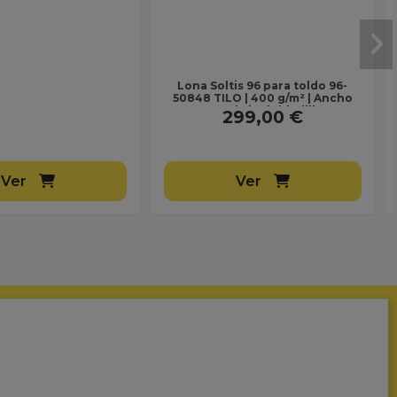
 Toldo 2563 Georgia |
Lona para Toldo 2691 Splendore
a Masacril 300 g/m² |
| Acrílica Masacril 300 g/m² |
1,20 m | Lona sin...
Ancho 1,20 m | Lona sin...
26,00 €
26,00 €
Ver
Ver