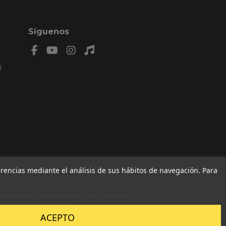
Síguenos
l
n: 8,
AL.
MIENZO
79 , F
ferencias mediante el análisis de sus hábitos de navegación. Para
a web están registrados en
Safe Creative
.
o uso no autorizado.
ACEPTO