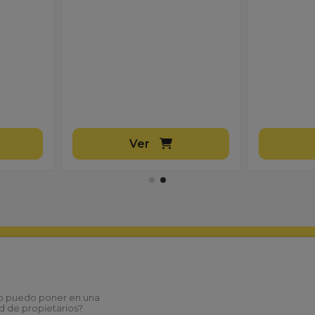
Lona para
Acrílic
Ancho 
Ver