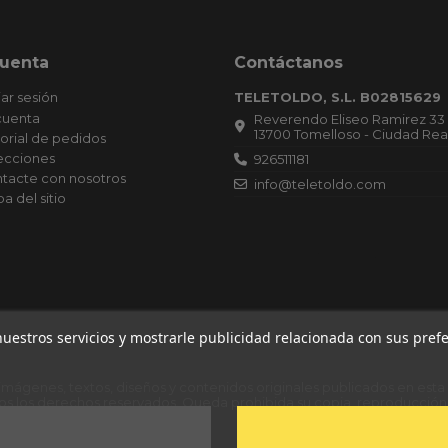
cuenta
Contáctanos
iar sesión
TELETOLDO, S.L. B02815629
cuenta
Reverendo Eliseo Ramirez 33
13700 Tomelloso - Ciudad Rea
torial de pedidos
ecciones
926511181
tacte con nosotros
info@teletoldo.com
a del sitio
Empresa Inscrita el 15/12/2020. Secció
Hoja Registral: 31513, Inscripción: 1.
Publicado el 30/12/2020 en CIUDAD RE
Boletín: 249, Referencia: 467.019. CO
DE OPERACIONES: 18.11.20 CAPITAL:
6.100,00 EUROS. Datos registrales. T 6
168, S 8, H CR 31513, I/A 1 (15.12.20)
 nuestros servicios y mostrarle publicidad relacionada con sus pre
 imágenes, textos, diseños y contenidos originales publicados en est
os los derechos reservados. Queda prohibida su copia, reproducción 