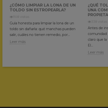
¿CÓMO LIMPIAR LA LONA DE UN
¿QUÉ TO
TOLDO SIN ESTROPEARLA?
UNA COM
PROPIETA
1108 visitas
338 visitas
Guía honesta para limpiar la lona de un
Antes de ins
toldo sin dañarla: qué manchas pueden
comunidad d
salir, cuáles no tienen remedio, por...
claro que la
Leer más
El...
Leer más