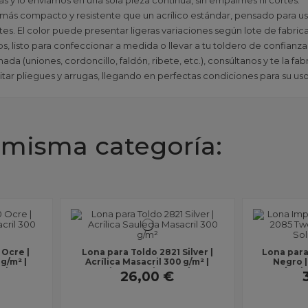
tas y lo enviamos en una sola pieza continua, sin empalmes ni cortes.
, más compacto y resistente que un acrílico estándar, pensado para us
es. El color puede presentar ligeras variaciones según lote de fabric
s, listo para confeccionar a medida o llevar a tu toldero de confianza
da (uniones, cordoncillo, faldón, ribete, etc.), consúltanos y te la f
vitar pliegues y arrugas, llegando en perfectas condiciones para su uso
 misma categoría:
85 Tweed
Lona Soltis 96 para toldo 96-
asacril
50848 TILO | 400 g/m² | Ancho
e | Ancho
2,67 m | Sin dobladillos
299,00 €