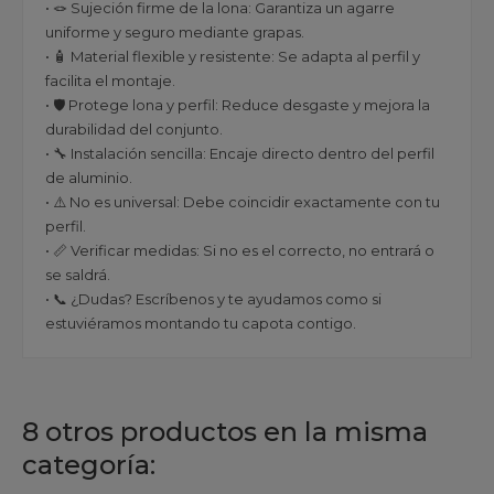
• 🪢 Sujeción firme de la lona: Garantiza un agarre
uniforme y seguro mediante grapas.
• 🧴 Material flexible y resistente: Se adapta al perfil y
facilita el montaje.
• 🛡️ Protege lona y perfil: Reduce desgaste y mejora la
durabilidad del conjunto.
• 🔧 Instalación sencilla: Encaje directo dentro del perfil
de aluminio.
• ⚠️ No es universal: Debe coincidir exactamente con tu
perfil.
• 📏 Verificar medidas: Si no es el correcto, no entrará o
se saldrá.
• 📞 ¿Dudas? Escríbenos y te ayudamos como si
estuviéramos montando tu capota contigo.
8 otros productos en la misma
categoría: