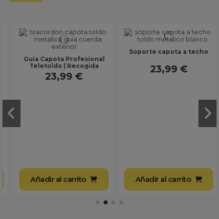
Soporte capota a techo
onal
da
23,99 €
ch
Cantonera escuadra
capota
6,99 €
Añadir al carrito
Añadir al carrito