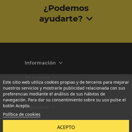
¿Podemos
ayudarte?
Información
Mi cuenta
Este sitio web utiliza cookies propias y de terceros para mejorar
nuestros servicios y mostrarle publicidad relacionada con sus
Contáctanos
preferencias mediante el análisis de sus hábitos de
navegación. Para dar su consentimiento sobre su uso pulse el
botón Acepto.
Síguenos
Política de cookies
Las imágenes, textos, diseños y contenidos originales publicados
ACEPTO
en esta web están registrados en
Safe Creative
. Todos los