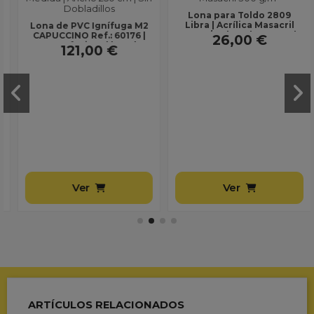
Lona para Toldo 2809
Libra | Acrílica Masacril
Lona de PVC Ignífuga M2
300 g/m² | Ancho 1,20 m |
CAPUCCINO Ref.: 60176 |
26,00 €
Lona sin...
Uso Profesional | Ancho
121,00 €
250 cm | Sin...
Ver
Ver
ARTÍCULOS RELACIONADOS