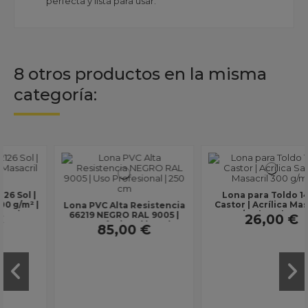
perfecta y lista para usar.
8 otros productos en la misma
categoría:
Lona para Toldo 1463
Castor | Acrílica Masacril
Lona PVC Alta Resistencia
300 g/m² | Ancho 1,20 m |
66219 NEGRO RAL 9005 |
26,00 €
Lona sin...
Uso Profesional | Ancho
85,00 €
250 cm | Sin...