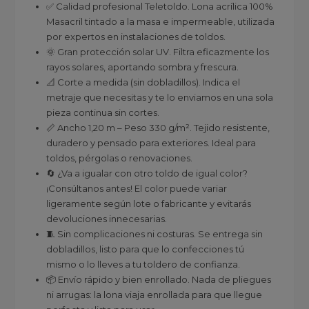
✅ Calidad profesional Teletoldo. Lona acrílica 100%
Masacril tintado a la masa e impermeable, utilizada
por expertos en instalaciones de toldos.
🌞 Gran protección solar UV. Filtra eficazmente los
rayos solares, aportando sombra y frescura.
📐 Corte a medida (sin dobladillos). Indica el
metraje que necesitas y te lo enviamos en una sola
pieza continua sin cortes.
📏 Ancho 1,20 m – Peso 330 g/m². Tejido resistente,
duradero y pensado para exteriores. Ideal para
toldos, pérgolas o renovaciones.
🔄 ¿Va a igualar con otro toldo de igual color?
¡Consúltanos antes! El color puede variar
ligeramente según lote o fabricante y evitarás
devoluciones innecesarias.
🧵 Sin complicaciones ni costuras. Se entrega sin
dobladillos, listo para que lo confecciones tú
mismo o lo lleves a tu toldero de confianza.
📦 Envío rápido y bien enrollado. Nada de pliegues
ni arrugas: la lona viaja enrollada para que llegue