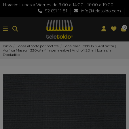
Horario: Lunes a Viernes de 9:00 a 14:00 - 16:00 a 19:00
92 651 11 81
info@teletoldo.com
0
Inicio
Lonas al corte por metros
Lona para Toldo 1552 Antracita |
Acrílica Masacril 330 g/m² impermeable | Ancho 1,20 m | Lona sin
Dobladillo