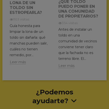
¿QUÉ TOLDO
LONA DE UN
PUEDO PONER EN
TOLDO SIN
UNA COMUNIDAD
ESTROPEARLA?
DE PROPIETARIOS?
1103 visitas
334 visitas
Guía honesta para
Antes de instalar un
limpiar la lona de un
toldo en una
toldo sin dañarla: qué
comunidad de vecinos
manchas pueden salir,
conviene tener claro
cuáles no tienen
que la fachada no es
remedio, por...
terreno libre. El...
Leer más
Leer más
¿Podemos
ayudarte?