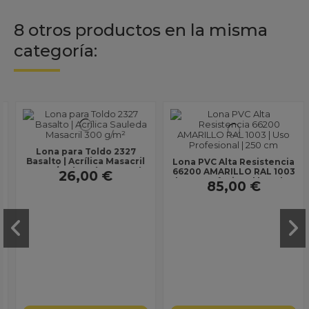
8 otros productos en la misma
categoría:
Lona para Toldo 2327
Basalto | Acrílica Masacril
Lona PVC Alta Resistencia
300 g/m² | Ancho 1,20 m |
66200 AMARILLO RAL 1003
26,00 €
Lona sin...
| Uso Profesional | Ancho
85,00 €
250 cm |...