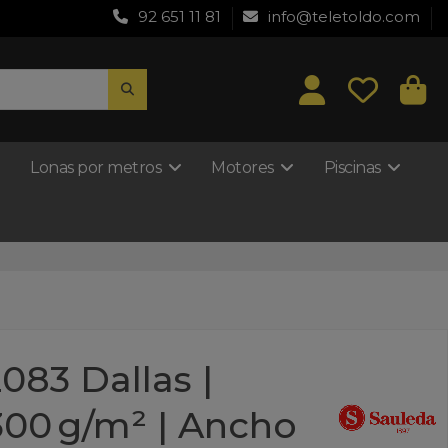
92 651 11 81
info@teletoldo.com
Lonas por metros
Motores
Piscinas
083 Dallas |
 300 g/m² | Ancho