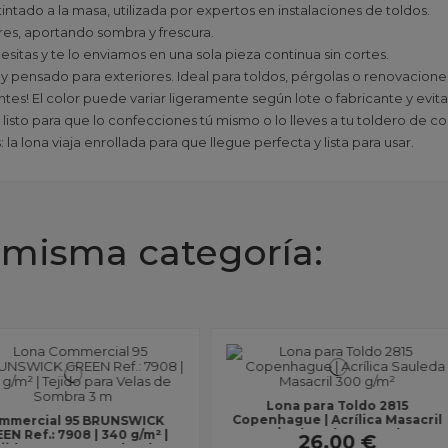
tintado a la masa, utilizada por expertos en instalaciones de toldos.
ares, aportando sombra y frescura.
esitas y te lo enviamos en una sola pieza continua sin cortes.
 y pensado para exteriores. Ideal para toldos, pérgolas o renovacione
antes! El color puede variar ligeramente según lote o fabricante y evit
 listo para que lo confecciones tú mismo o lo lleves a tu toldero de co
la lona viaja enrollada para que llegue perfecta y lista para usar.
 misma categoría:
 2815
Commercial 95 BRIGHT GREEN
Lona para
a Masacril
Ref.: 7836 | 340 g/m² | Tejido
Acrílic
 m | Lona
HDPE para Velas de Sombra |...
Ancho 
165,00 €