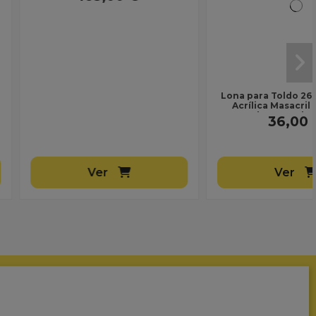
Lona de PVC Ignífuga M2 GRIS
OSCURO RAL 7037 Ref.: 66671 |
Uso Profesional | Ancho 250...
121,00 €
Ver
Ver