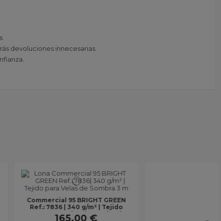
s.
arás devoluciones innecesarias.
nfianza.
 Toldo 2682 Piedra X |
a Masacril 300 g/m² |
1,20 m | Lona sin...
36,00 €