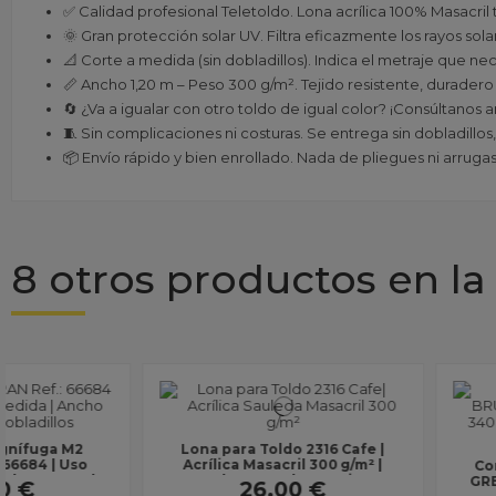
✅ Calidad profesional Teletoldo. Lona acrílica 100% Masacril 
🌞 Gran protección solar UV. Filtra eficazmente los rayos sol
📐 Corte a medida (sin dobladillos). Indica el metraje que nec
📏 Ancho 1,20 m – Peso 300 g/m². Tejido resistente, duradero
🔄 ¿Va a igualar con otro toldo de igual color? ¡Consúltanos 
🧵 Sin complicaciones ni costuras. Se entrega sin dobladillos,
📦 Envío rápido y bien enrollado. Nada de pliegues ni arrugas: 
8 otros productos en la
Lona para Toldo
Copenhague | Acrílic
Commercial 95 BRUNSWICK
300 g/m² | Ancho 1,20
GREEN Ref.: 7908 | 340 g/m² |
26,00 €
sin...