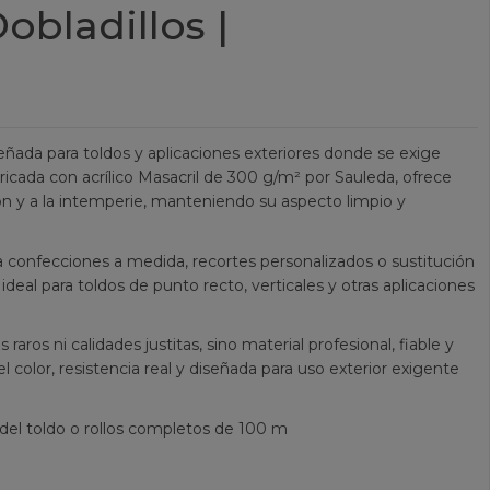
Dobladillos |
señada para toldos y aplicaciones exteriores donde se exige
abricada con acrílico Masacril de 300 g/m² por Sauleda, ofrece
ción y a la intemperie, manteniendo su aspecto limpio y
ra confecciones a medida, recortes personalizados o sustitución
ideal para toldos de punto recto, verticales y otras aplicaciones
aros ni calidades justitas, sino material profesional, fiable y
el color, resistencia real y diseñada para uso exterior exigente
 del toldo o rollos completos de 100 m