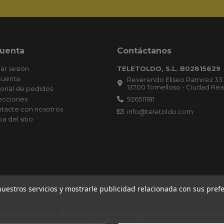
cuenta
Contáctanos
iar sesión
TELETOLDO, S.L. B02815629
cuenta
Reverendo Eliseo Ramirez 33
13700 Tomelloso - Ciudad Rea
torial de pedidos
ecciones
926511181
tacte con nosotros
info@teletoldo.com
a del sitio
Empresa Inscrita el 15/12/2020. Secció
Hoja Registral: 31513, Inscripción: 1.
Publicado el 30/12/2020 en CIUDAD RE
Boletín: 249, Referencia: 467.019. CO
DE OPERACIONES: 18.11.20 CAPITAL:
6.100,00 EUROS. Datos registrales. T 6
168, S 8, H CR 31513, I/A 1 (15.12.20)
 nuestros servicios y mostrarle publicidad relacionada con sus pre
 imágenes, textos, diseños y contenidos originales publicados en est
os los derechos reservados. Queda prohibida su copia, reproducción 