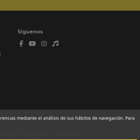
Síguenos
l
n: 8,
AL.
MIENZO
79 , F
ferencias mediante el análisis de sus hábitos de navegación. Para
a web están registrados en
Safe Creative
.
o uso no autorizado.