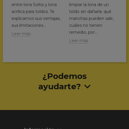
A
entre lona Soltis y lona
limpiar la lona de un
t
acrílica para toldos. Te
toldo sin dañarla: qué
c
explicamos sus ventajas,
manchas pueden salir,
c
sus limitaciones...
cuáles no tienen
q
remedio, por...
Leer más
t
Leer más
L
¿Podemos
ayudarte?