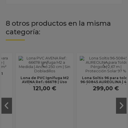
8 otros productos en la misma
categoría:
Lona de PVC Ignífuga M2
Lona Soltis 96 para toldo
AVENA Ref.: 66678 | Uso
96-50845 AUREOLINA | 400
Profesional | Ancho 250
g/m² | Ancho 2,67 m | Sin
121,00 €
299,00 €
cm | Sin...
dobladillos