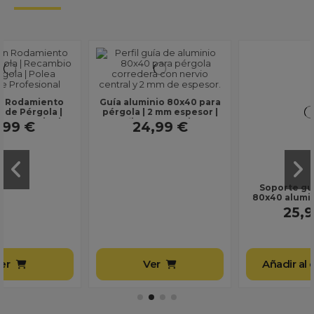
Guía aluminio 80x40 para
Soporte guía pérgola
pérgola | 2 mm espesor |
80x40 aluminio | Incluye
perfil estructural con
tornillos
24,99 €
25,99 €
refuerzo central
Ver
Añadir al carrito