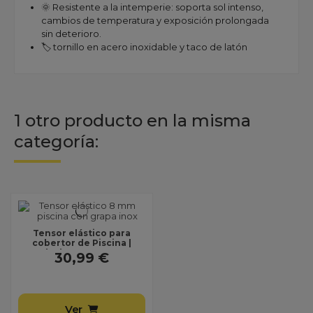
🌞 Resistente a la intemperie: soporta sol intenso,
cambios de temperatura y exposición prolongada
sin deterioro.
🏷️ tornillo en acero inoxidable y taco de latón
1 otro producto en la misma
categoría:
Tensor elástico para
cobertor de Piscina |
Cuerda de Goma 8 mm con
30,99 €
Grapa de Acero...
Ver