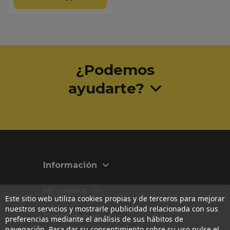
¿Podemos
ayudarte?
Información
Mi cuenta
Este sitio web utiliza cookies propias y de terceros para mejorar
nuestros servicios y mostrarle publicidad relacionada con sus
Contáctanos
preferencias mediante el análisis de sus hábitos de
navegación. Para dar su consentimiento sobre su uso pulse el