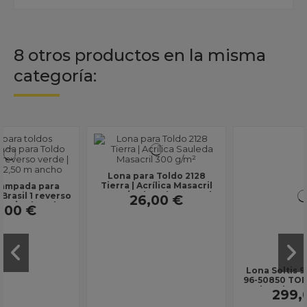
8 otros productos en la misma
categoría:
Lona para Toldo 2128
Tierra | Acrílica Masacril
Lona Soltis 96 para toldo
300 g/m² | Ancho 1,20 m |
96-50850 TOPO | 400 g/m²
26,00 €
Lona sin D
| Ancho 2,67 m | Sin
299,00 €
dobladillos