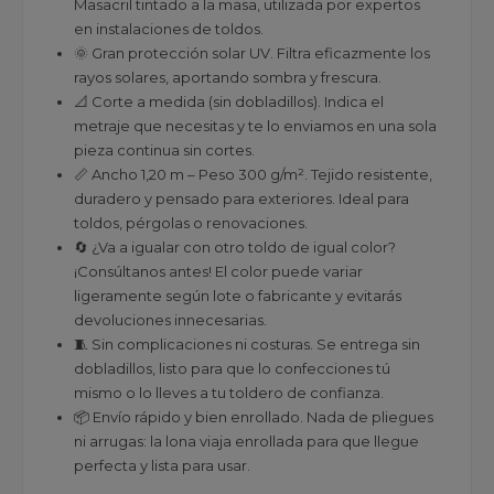
Masacril tintado a la masa, utilizada por expertos
en instalaciones de toldos.
🌞 Gran protección solar UV. Filtra eficazmente los
rayos solares, aportando sombra y frescura.
📐 Corte a medida (sin dobladillos). Indica el
metraje que necesitas y te lo enviamos en una sola
pieza continua sin cortes.
📏 Ancho 1,20 m – Peso 300 g/m². Tejido resistente,
duradero y pensado para exteriores. Ideal para
toldos, pérgolas o renovaciones.
🔄 ¿Va a igualar con otro toldo de igual color?
¡Consúltanos antes! El color puede variar
ligeramente según lote o fabricante y evitarás
devoluciones innecesarias.
🧵 Sin complicaciones ni costuras. Se entrega sin
dobladillos, listo para que lo confecciones tú
mismo o lo lleves a tu toldero de confianza.
📦 Envío rápido y bien enrollado. Nada de pliegues
ni arrugas: la lona viaja enrollada para que llegue
perfecta y lista para usar.