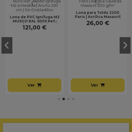
Lona para Toldo 2200
Paris | Acrílica Masacril
Lona de PVC Ignífuga M2
300 g/m² | Ancho 1,20 m |
MUSGO RAL 6005 Ref.:
26,00 €
Lona sin...
66669 | Uso Profesional |
121,00 €
Ancho 250 cm |...
Ver
Ver