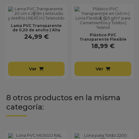
Lama PVC Transparente
de 0,20 de ancho | Alta
Transparencia y
Plástico PVC
24,99 €
Flexibilidad |...
Transparente Flexible
para Toldos y
18,99 €
Cerramientos en 1,40 de
ancho | Alta...
Ver
Ver
8 otros productos en la misma
categoría: