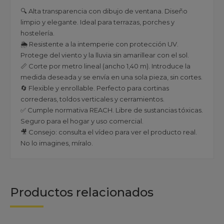
🔍 Alta transparencia con dibujo de ventana. Diseño
limpio y elegante. Ideal para terrazas, porches y
hostelería.
🌦️ Resistente a la intemperie con protección UV.
Protege del viento y la lluvia sin amarillear con el sol.
📏 Corte por metro lineal (ancho 1,40 m). Introduce la
medida deseada y se envía en una sola pieza, sin cortes.
🔄 Flexible y enrollable. Perfecto para cortinas
correderas, toldos verticales y cerramientos.
✅ Cumple normativa REACH. Libre de sustancias tóxicas.
Seguro para el hogar y uso comercial.
🎥 Consejo: consulta el vídeo para ver el producto real.
No lo imagines, míralo.
Productos relacionados