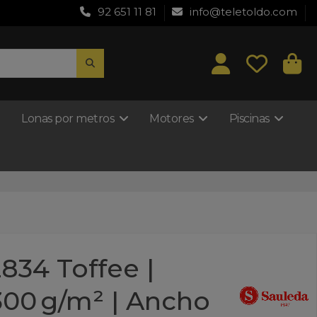
92 651 11 81
info@teletoldo.com
Lonas por metros
Motores
Piscinas
834 Toffee |
 300 g/m² | Ancho