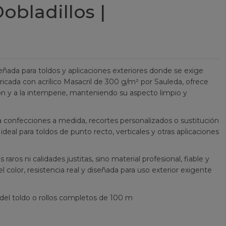
Dobladillos |
señada para toldos y aplicaciones exteriores donde se exige
abricada con acrílico Masacril de 300 g/m² por Sauleda, ofrece
ción y a la intemperie, manteniendo su aspecto limpio y
ra confecciones a medida, recortes personalizados o sustitución
ideal para toldos de punto recto, verticales y otras aplicaciones
aros ni calidades justitas, sino material profesional, fiable y
el color, resistencia real y diseñada para uso exterior exigente
 del toldo o rollos completos de 100 m