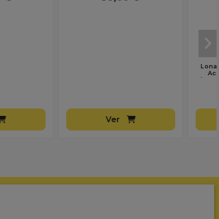
Lona para Toldo 2050 Naranja |
Acrílica Masacril 300 g/m² |
Ancho 1,20 m | Lona sin...
26,00 €
Ver
Ver