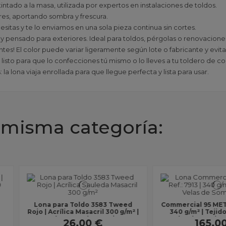
tintado a la masa, utilizada por expertos en instalaciones de toldos.
ares, aportando sombra y frescura.
esitas y te lo enviamos en una sola pieza continua sin cortes.
 y pensado para exteriores. Ideal para toldos, pérgolas o renovacione
antes! El color puede variar ligeramente según lote o fabricante y evit
 listo para que lo confecciones tú mismo o lo lleves a tu toldero de co
la lona viaja enrollada para que llegue perfecta y lista para usar.
 misma categoría:
ef.: 7913 |
Lona para Toldo 8266 Azul |
Lona par
DPE para
Acrílica Masacril 330 g/m²
Acríli
cho 3...
impermeable | Ancho 1,20 m |...
impermeab
€
38,00 €