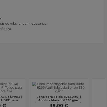
s.
arás devoluciones innecesarias.
nfianza.
a Toldo 1558 Basalto |
ca Masacril 330 g/m²
le | Ancho 1,20 m |...
38,00 €