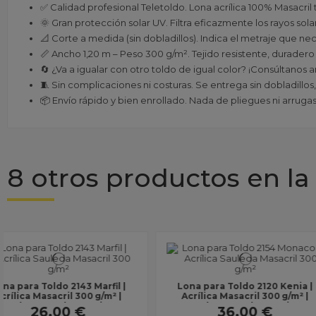
✅ Calidad profesional Teletoldo. Lona acrílica 100% Masacril 
🌞 Gran protección solar UV. Filtra eficazmente los rayos sol
📐 Corte a medida (sin dobladillos). Indica el metraje que nec
📏 Ancho 1,20 m – Peso 300 g/m². Tejido resistente, duradero
🔄 ¿Va a igualar con otro toldo de igual color? ¡Consúltanos 
🧵 Sin complicaciones ni costuras. Se entrega sin dobladillos,
📦 Envío rápido y bien enrollado. Nada de pliegues ni arrugas: 
8 otros productos en la
Lona para Toldo 3583 Tweed
Commercial 95 METAL R
Rojo | Acrílica Masacril 300 g/m² |
340 g/m² | Tejido H
Ancho 1,20 m | Lona sin...
Velas de Sombra | An
26,00 €
165,00 