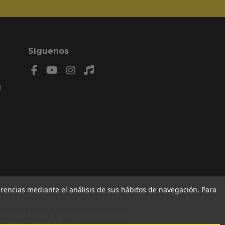
Síguenos
l
n: 8,
AL.
MIENZO
79 , F
ferencias mediante el análisis de sus hábitos de navegación. Para
a web están registrados en
Safe Creative
.
o uso no autorizado.