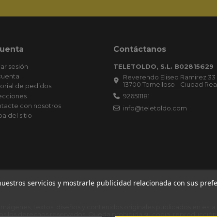
cuenta
Contáctanos
iar sesión
TELETOLDO, S.L. B02815629
cuenta
Reverendo Eliseo Ramirez 33
13700 Tomelloso - Ciudad Rea
torial de pedidos
ecciones
926511181
tacte con nosotros
info@teletoldo.com
a del sitio
Empresa Inscrita el 15/12/2020. Secció
Hoja Registral: 31513, Inscripción: 1.
Publicado el 30/12/2020 en CIUDAD RE
Boletín: 249, Referencia: 467.019. CO
DE OPERACIONES: 18.11.20 CAPITAL:
6.100,00 EUROS. Datos registrales. T 6
168, S 8, H CR 31513, I/A 1 (15.12.20)
 nuestros servicios y mostrarle publicidad relacionada con sus pre
 imágenes, textos, diseños y contenidos originales publicados en est
os los derechos reservados. Queda prohibida su copia, reproducción 